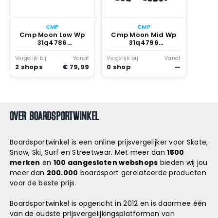
Snowboard
accessoires
CMP
CMP
Cmp Moon Low Wp
Cmp Moon Mid Wp
31q4786
31q4796
Wandelschoenen
Wandelschoenen
Groen
Groen
Vergelijk bij
Vanaf
Vergelijk bij
Vanaf
2 shops
€ 79,99
0 shop
—
OVER BOARDSPORTWINKEL
Boardsportwinkel is een online prijsvergelijker voor Skate,
Snow, Ski, Surf en Streetwear. Met meer dan
1500
merken
en
100 aangesloten webshops
bieden wij jou
meer dan
200.000
boardsport gerelateerde producten
voor de beste prijs.
Boardsportwinkel is opgericht in 2012 en is daarmee één
van de oudste prijsvergelijkingsplatformen van