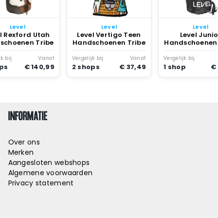
Level
Level
Level
l Rexford Utah
Level Vertigo Teen
Level Junio
schoenen Tribe
Handschoenen Tribe
Handschoenen 
k bij
Vanaf
Vergelijk bij
Vanaf
Vergelijk bij
ops
€ 140,99
2 shops
€ 37,49
1 shop
€
INFORMATIE
Over ons
Merken
Aangesloten webshops
Algemene voorwaarden
Privacy statement