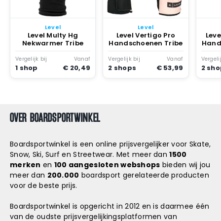
Snowboard
accessoires
Level
Level
Level Multy Hg
Level Vertigo Pro
Leve
Nekwarmer Tribe
Handschoenen Tribe
Hand
Vergelijk bij
Vanaf
Vergelijk bij
Vanaf
Vergelij
1 shop
€ 20,49
2 shops
€ 53,99
2 sh
OVER BOARDSPORTWINKEL
Boardsportwinkel is een online prijsvergelijker voor Skate,
Snow, Ski, Surf en Streetwear. Met meer dan
1500
merken
en
100 aangesloten webshops
bieden wij jou
meer dan
200.000
boardsport gerelateerde producten
voor de beste prijs.
Boardsportwinkel is opgericht in 2012 en is daarmee één
van de oudste prijsvergelijkingsplatformen van