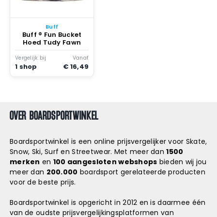
Snowboard
accessoires
Buff
Buff ® Fun Bucket
Hoed Tudy Fawn
Vergelijk bij
Vanaf
1 shop
€ 16,49
OVER BOARDSPORTWINKEL
Boardsportwinkel is een online prijsvergelijker voor Skate,
Snow, Ski, Surf en Streetwear. Met meer dan
1500
merken
en
100 aangesloten webshops
bieden wij jou
meer dan
200.000
boardsport gerelateerde producten
voor de beste prijs.
Boardsportwinkel is opgericht in 2012 en is daarmee één
van de oudste prijsvergelijkingsplatformen van