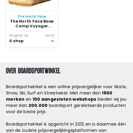
Snowboard
accessoires
The North Face
The North Face Base
Camp Voyager
Duffel 42L Khaki
Vergelijk bij
Vanaf
0 shop
—
OVER BOARDSPORTWINKEL
Boardsportwinkel is een online prijsvergelijker voor Skate,
Snow, Ski, Surf en Streetwear. Met meer dan
1500
merken
en
100 aangesloten webshops
bieden wij jou
meer dan
200.000
boardsport gerelateerde producten
voor de beste prijs.
Boardsportwinkel is opgericht in 2012 en is daarmee één
van de oudste prijsvergelijkingsplatformen van