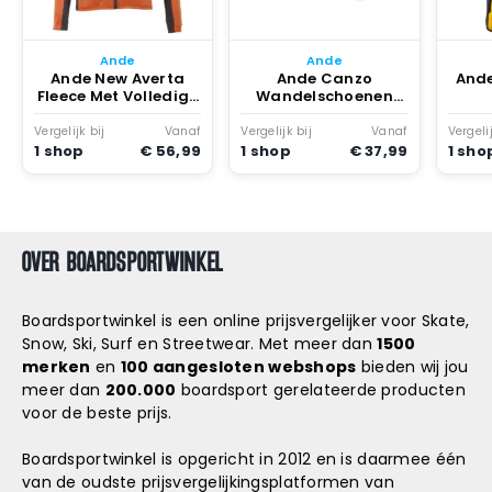
Snowboard
accessoires
Ande
Ande
Ande New Averta
Ande Canzo
Ande
Fleece Met Volledige
Wandelschoenen
Rits Antraciet
Antraciet
Vergelijk bij
Vanaf
Vergelijk bij
Vanaf
Vergelij
1 shop
€ 56,99
1 shop
€ 37,99
1 sho
OVER BOARDSPORTWINKEL
Boardsportwinkel is een online prijsvergelijker voor Skate,
Snow, Ski, Surf en Streetwear. Met meer dan
1500
merken
en
100 aangesloten webshops
bieden wij jou
meer dan
200.000
boardsport gerelateerde producten
voor de beste prijs.
Boardsportwinkel is opgericht in 2012 en is daarmee één
van de oudste prijsvergelijkingsplatformen van