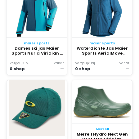
maier sports
maier sports
Dames ski jas Maier
Waterdichte Jas Maier
Sports Nuria Viridian /
Sports AerialMove
Tealpop
Viridian
Vergelijk bij
Vanaf
Vergelijk bij
Vanaf
0 shop
—
0 shop
—
Merrell
Merrell Hydro Next Gen