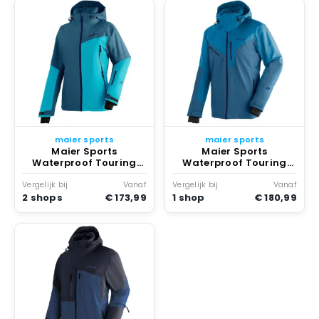
maier sports
maier sports
Maier Sports
Maier Sports
Waterproof Touring
Waterproof Touring
Nuria Jas Viridian /
Pajares Jas Blauw
Tealpop
Vergelijk bij
Vanaf
Vergelijk bij
Vanaf
2 shops
€ 173,99
1 shop
€ 180,99