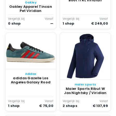
Boot 1TRL Viridian
Oakley
Oakley Apparel Tincan
Pet Viridian
Vergelijk bij
Vanaf
Vergelijk bij
Vanaf
0 shop
—
1 shop
€ 249,00
Adidas
adidas Gazelle Los
Angeles Galaxy Rood
maier sports
Maier Sports Ribut W
Jas Nightsky / Viridian
Vergelijk bij
Vanaf
Vergelijk bij
Vanaf
1 shop
€ 75,00
2 shops
€ 137,99