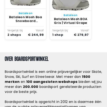
Snowboard
accessoires
Bataleon
Bataleon
Bataleon Mosh Boa
Bataleon Mosh BOA
Snowboard
Gris | Virtual Grape
Schoenen Virtual
Grape
Vergelijk bij
Vanaf
Vergelijk bij
Vanaf
2 shops
€ 244,99
1 shop
€ 279,97
OVER BOARDSPORTWINKEL
Boardsportwinkel is een online prijsvergelijker voor Skate,
Snow, Ski, Surf en Streetwear. Met meer dan
1500
merken
en
100 aangesloten webshops
bieden wij jou
meer dan
200.000
boardsport gerelateerde producten
voor de beste prijs.
Boardsportwinkel is opgericht in 2012 en is daarmee één
van de oudste prijsvergelijkingsplatformen van