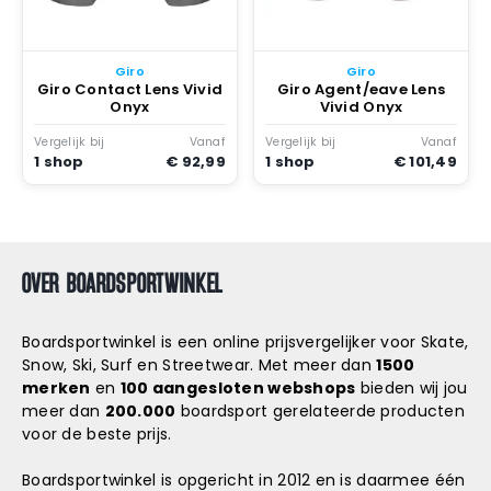
Giro
Giro
Giro Contact Lens Vivid
Giro Agent/eave Lens
Onyx
Vivid Onyx
Vergelijk bij
Vanaf
Vergelijk bij
Vanaf
1 shop
€ 92,99
1 shop
€ 101,49
OVER BOARDSPORTWINKEL
Boardsportwinkel is een online prijsvergelijker voor Skate,
Snow, Ski, Surf en Streetwear. Met meer dan
1500
merken
en
100 aangesloten webshops
bieden wij jou
meer dan
200.000
boardsport gerelateerde producten
voor de beste prijs.
Boardsportwinkel is opgericht in 2012 en is daarmee één