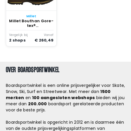
Snowboard
accessoires
Millet
Millet Bouthan Gore-
tex®
Wandelschoenen
Almond / Vt Amande
Vergelijk bij
Vanaf
2 shops
€ 260,49
OVER BOARDSPORTWINKEL
Boardsportwinkel is een online prijsvergelijker voor Skate,
Snow, Ski, Surf en Streetwear. Met meer dan
1500
merken
en
100 aangesloten webshops
bieden wij jou
meer dan
200.000
boardsport gerelateerde producten
voor de beste prijs.
Boardsportwinkel is opgericht in 2012 en is daarmee één
van de oudste prijsvergelijkingsplatformen van