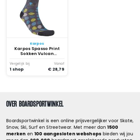
Karpos
Karpos Spasso Print
Sokken Vulcan
Stargazer Niagara
Primr
Vergelijk bij
Vanaf
1 shop
€ 28,79
OVER BOARDSPORTWINKEL
Boardsportwinkel is een online prijsvergelijker voor Skate,
Snow, Ski, Surf en Streetwear. Met meer dan
1500
merken
en
100 aangesloten webshops
bieden wij jou