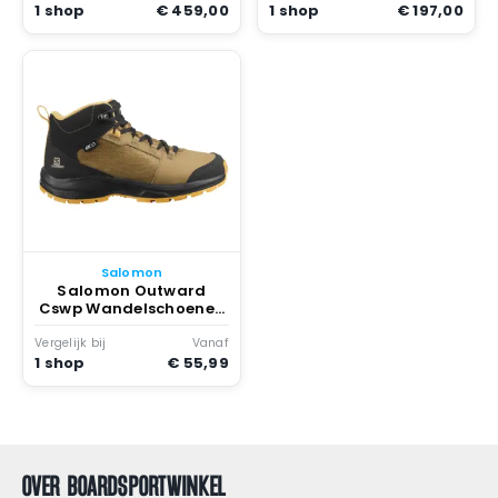
1 shop
€ 459,00
1 shop
€ 197,00
Salomon
Salomon Outward
Cswp Wandelschoenen
Safari / Phantom /
Warm Apricot
Vergelijk bij
Vanaf
1 shop
€ 55,99
OVER BOARDSPORTWINKEL