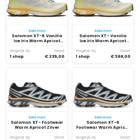
Salomon
Salomon
Salomon XT-6 Vanilla
Salomon XT- Vanilla
Ice Iris Warm Apricot
Ice Iris Warm Apricot
Geel
Geel
Vergelijk bij
Vanaf
Vergelijk bij
Vanaf
1 shop
€ 235,00
1 shop
€ 368,00
Salomon
Salomon
Salomon XT- Footwear
Salomon XT-6
Warm Apricot Zilver
Footwear Warm Apricot
Zilver
Vergelijk bij
Vanaf
Vergelijk bij
Vanaf