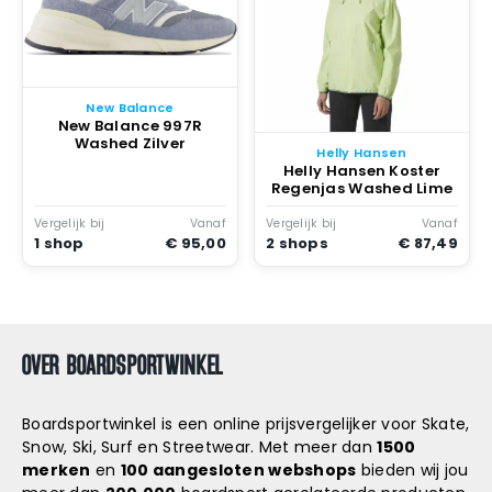
New Balance
New Balance 997R
Washed Zilver
Helly Hansen
Helly Hansen Koster
Regenjas Washed Lime
Vergelijk bij
Vanaf
Vergelijk bij
Vanaf
1 shop
€ 95,00
2 shops
€ 87,49
OVER BOARDSPORTWINKEL
Boardsportwinkel is een online prijsvergelijker voor Skate,
Snow, Ski, Surf en Streetwear. Met meer dan
1500
merken
en
100 aangesloten webshops
bieden wij jou