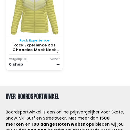
Rock Experience
Rock Experience Rds
Chapelco Mock Neck
Donzen Jas Limelight /
Wax Jellow /
Vergelijk bij
Vanaf
Marshmallow
0 shop
—
OVER BOARDSPORTWINKEL
Boardsportwinkel is een online prijsvergelijker voor Skate,
Snow, Ski, Surf en Streetwear. Met meer dan
1500
merken
en
100 aangesloten webshops
bieden wij jou