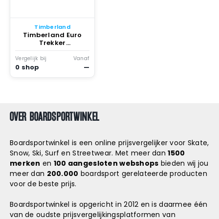
Snowboard
accessoires
Timberland
Timberland Euro
Trekker
Wandelschoenen
Wheat / Wheat 2
Vergelijk bij
Vanaf
0 shop
—
OVER BOARDSPORTWINKEL
Boardsportwinkel is een online prijsvergelijker voor Skate,
Snow, Ski, Surf en Streetwear. Met meer dan
1500
merken
en
100 aangesloten webshops
bieden wij jou
meer dan
200.000
boardsport gerelateerde producten
voor de beste prijs.
Boardsportwinkel is opgericht in 2012 en is daarmee één
van de oudste prijsvergelijkingsplatformen van