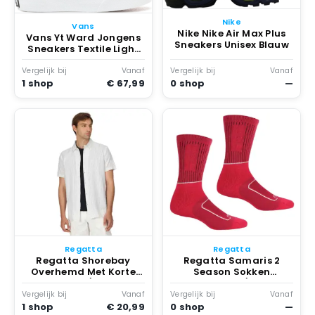
Nike
Vans
Nike Nike Air Max Plus
Vans Yt Ward Jongens
Sneakers Unisex Blauw
Sneakers Textile Light
/Whit Grijs
Vergelijk bij
Vanaf
Vergelijk bij
Vanaf
1 shop
€ 67,99
0 shop
—
Regatta
Regatta
Regatta Shorebay
Regatta Samaris 2
Overhemd Met Korte
Season Sokken
Mouwen Whi / Dkdnmstr
Chrypink / Whi
Vergelijk bij
Vanaf
Vergelijk bij
Vanaf
1 shop
€ 20,99
0 shop
—