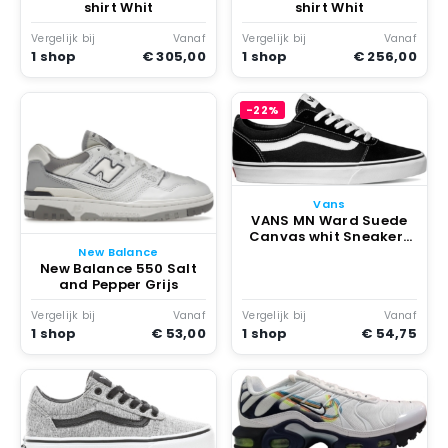
shirt Whit
shirt Whit
Vergelijk bij
Vanaf
Vergelijk bij
Vanaf
1 shop
€ 305,00
1 shop
€ 256,00
-22%
Vans
VANS MN Ward Suede
Canvas whit Sneakers
Unisex Zwart
New Balance
New Balance 550 Salt
and Pepper Grijs
Vergelijk bij
Vanaf
Vergelijk bij
Vanaf
1 shop
€ 53,00
1 shop
€ 54,75