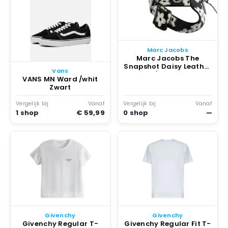
Marc Jacobs
Marc Jacobs The
Snapshot Daisy Leather
Vans
Bag /Whit Zwart
VANS MN Ward /whit
Zwart
Vergelijk bij
Vanaf
Vergelijk bij
Vanaf
1 shop
€ 59,99
0 shop
—
Givenchy
Givenchy
Givenchy Regular T-
Givenchy Regular Fit T-