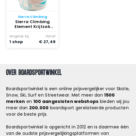
Snowboard
accessoires
Sierra Climbing
Sierra Climbing
Element Krijtzak
Whirlwind
Vergelijk bij
Vanaf
1 shop
€ 27,49
OVER BOARDSPORTWINKEL
Boardsportwinkel is een online prijsvergelijker voor Skate,
Snow, Ski, Surf en Streetwear. Met meer dan
1500
merken
en
100 aangesloten webshops
bieden wij jou
meer dan
200.000
boardsport gerelateerde producten
voor de beste prijs.
Boardsportwinkel is opgericht in 2012 en is daarmee één
van de oudste prijsvergelijkingsplatformen van