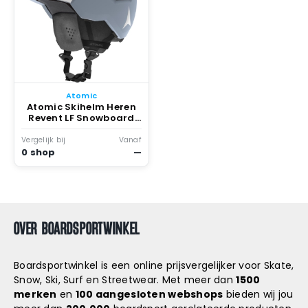
Atomic
Atomic Skihelm Heren
Revent LF Snowboard
Helm Wintersport
bescherming – 51-55
Vergelijk bij
Vanaf
White_pantone_bright
0 shop
—
_white
OVER BOARDSPORTWINKEL
Boardsportwinkel is een online prijsvergelijker voor Skate,
Snow, Ski, Surf en Streetwear. Met meer dan
1500
merken
en
100 aangesloten webshops
bieden wij jou