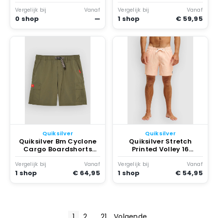
Blauw
Multicolor
Vergelijk bij
Vanaf
Vergelijk bij
Vanaf
0 shop
—
1 shop
€ 59,95
Quiksilver
Quiksilver
Quiksilver Bm Cyclone
Quiksilver Stretch
Cargo Boardshorts
Printed Volley 16
Grape Leaf
Boardshorts Blauw
Vergelijk bij
Vanaf
Vergelijk bij
Vanaf
1 shop
€ 64,95
1 shop
€ 54,95
1
2
…
21
Volgende