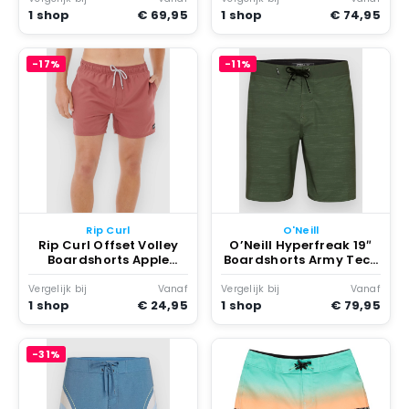
1 shop
€ 69,95
1 shop
€ 74,95
-17%
-11%
Rip Curl
O'Neill
Rip Curl Offset Volley
O’Neill Hyperfreak 19″
Boardshorts Apple
Boardshorts Army Tech
Butter
Panel
Vergelijk bij
Vanaf
Vergelijk bij
Vanaf
1 shop
€ 24,95
1 shop
€ 79,95
-31%