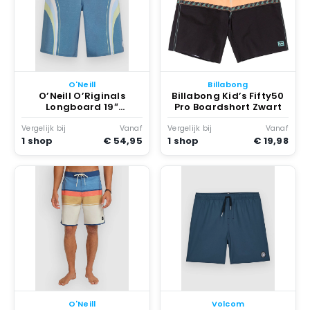
O'Neill
Billabong
O’Neill O’Riginals
Billabong Kid’s Fifty50
Longboard 19″
Pro Boardshort Zwart
Boardshorts Blauw
Vergelijk bij
Vanaf
Vergelijk bij
Vanaf
1 shop
€ 54,95
1 shop
€ 19,98
O'Neill
Volcom