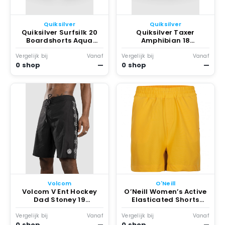
Quiksilver
Quiksilver
Quiksilver Surfsilk 20
Quiksilver Taxer
Boardshorts Aqua
Amphibian 18
Holmes
Boardshorts Creme
Vergelijk bij
Vanaf
Vergelijk bij
Vanaf
0 shop
—
0 shop
—
Volcom
O'Neill
Volcom V Ent Hockey
O’Neill Women’s Active
Dad Stoney 19
Elasticated Shorts
Boardshorts Zwart
Boardshort Geel
Vergelijk bij
Vanaf
Vergelijk bij
Vanaf
0 shop
—
0 shop
—