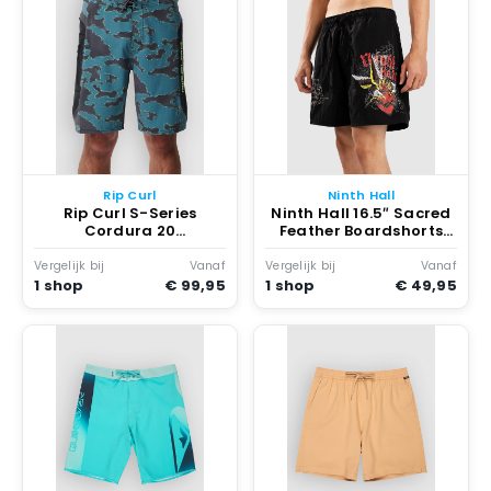
Rip Curl
Ninth Hall
Rip Curl S-Series
Ninth Hall 16.5″ Sacred
Cordura 20
Feather Boardshorts
Boardshorts Groen
Multicolor
Vergelijk bij
Vanaf
Vergelijk bij
Vanaf
1 shop
€ 99,95
1 shop
€ 49,95