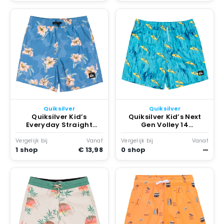
Quiksilver
Quiksilver
Quiksilver Kid’s
Quiksilver Kid’s Next
Everyday Straight
Gen Volley 14
Volley 14 Boardshort
Boardshort Years
Years Blauw
turkoois Blauw
Vergelijk bij
Vanaf
Vergelijk bij
Vanaf
1 shop
€ 13,98
0 shop
—