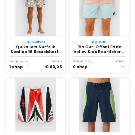
Quiksilver
Rip Curl
Quiksilver Surfsilk
Rip Curl Offset Fade
Scallop 18 Boardshorts
Volley Kids Boardshorts
Wit
Rood
Vergelijk bij
Vanaf
Vergelijk bij
Vanaf
1 shop
€ 69,95
0 shop
—