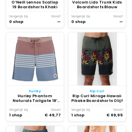
O’Neill Lennox Scallop
Volcom Lido Trunk Kids
19 Boardshorts Khaki
Boardshorts Blauw
Vergelijk bij
Vanaf
Vergelijk bij
Vanaf
0 shop
—
0 shop
—
hurley
Rip Curl
Hurley Phantom
Rip Curl Mirage Hawaii
Naturals Tailgate 18′
Pikake Boardshorts Olijf
Boardshort Grijs
Vergelijk bij
Vanaf
Vergelijk bij
Vanaf
1 shop
€ 49,77
1 shop
€ 69,95