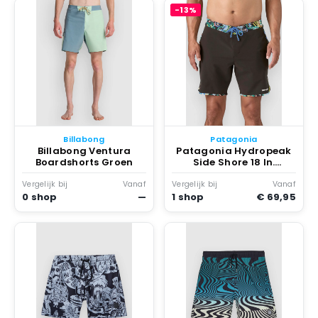
-13%
Billabong
Patagonia
Billabong Ventura
Patagonia Hydropeak
Boardshorts Groen
Side Shore 18 In.
Boardshorts patroon
Zwart
Vergelijk bij
Vanaf
Vergelijk bij
Vanaf
0 shop
—
1 shop
€ 69,95