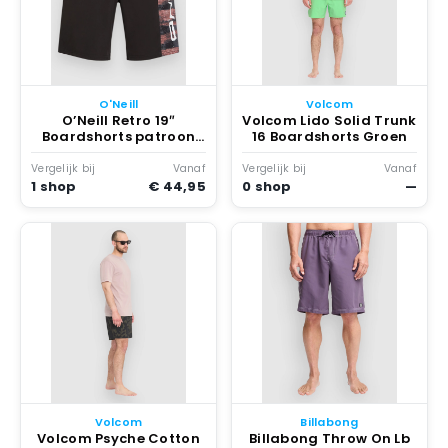
O'Neill
Volcom
O’Neill Retro 19″
Volcom Lido Solid Trunk
Boardshorts patroon
16 Boardshorts Groen
Koraal
Vergelijk bij
Vanaf
Vergelijk bij
Vanaf
1 shop
€ 44,95
0 shop
—
Volcom
Billabong
Volcom Psyche Cotton
Billabong Throw On Lb