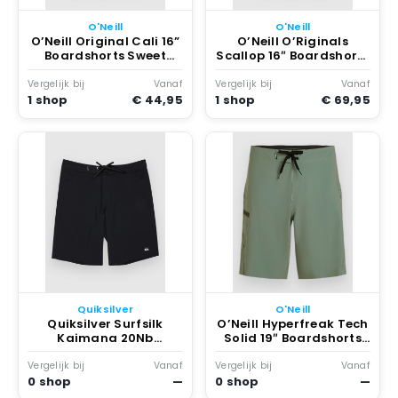
O'Neill
O'Neill
O’Neill Original Cali 16”
O’Neill O’Riginals
Boardshorts Sweet
Scallop 16″ Boardshorts
Grape
Blauw
Vergelijk bij
Vanaf
Vergelijk bij
Vanaf
1 shop
€ 44,95
1 shop
€ 69,95
Quiksilver
O'Neill
Quiksilver Surfsilk
O’Neill Hyperfreak Tech
Kaimana 20Nb
Solid 19″ Boardshorts
Boardshorts Zwart
Sage
Vergelijk bij
Vanaf
Vergelijk bij
Vanaf
0 shop
—
0 shop
—