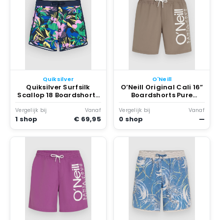
Quiksilver
O'Neill
Quiksilver Surfsilk
O’Neill Original Cali 16”
Scallop 18 Boardshorts
Boardshorts Pure
Marineblauw
Cashmere
Vergelijk bij
Vanaf
Vergelijk bij
Vanaf
1 shop
€ 69,95
0 shop
—