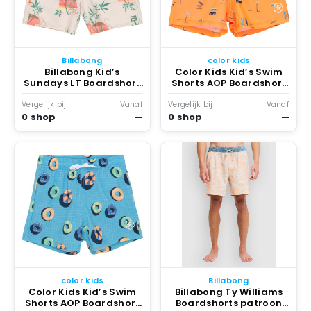
Billabong
color kids
Billabong Kid’s
Color Kids Kid’s Swim
Sundays LT Boardshort
Shorts AOP Boardshort
meerkleurig Multicolor
Oranje
Vergelijk bij
Vanaf
Vergelijk bij
Vanaf
0 shop
—
0 shop
—
color kids
Billabong
Color Kids Kid’s Swim
Billabong Ty Williams
Shorts AOP Boardshort
Boardshorts patroon