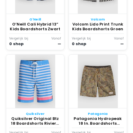
O'Neill
Volcom
O’Neill Cali Hybrid 13”
Volcom Lido Print Trunk
Kids Boardshorts Zwart
Kids Boardshorts Groen
Vergelijk bij
Vanaf
Vergelijk bij
Vanaf
0 shop
—
0 shop
—
Quiksilver
Patagonia
Quiksilver Original Btz
Patagonia Hydropeak
18 Boardshorts Riviera
18 In. Boardshorts
Biarritz Stripe
Coastal Edge/wthd
Stone
Vergelijk bij
Vanaf
Vergelijk bij
Vanaf