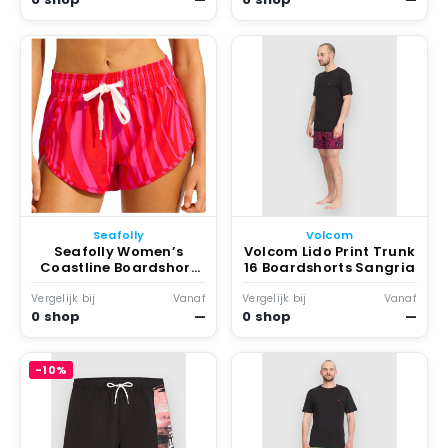
Seafolly
Volcom
Seafolly Women’s
Volcom Lido Print Trunk
Coastline Boardshort
16 Boardshorts Sangria
Boardshort meerkleurig
Multicolor
Vergelijk bij
Vanaf
Vergelijk bij
Vanaf
0 shop
—
0 shop
—
-10%