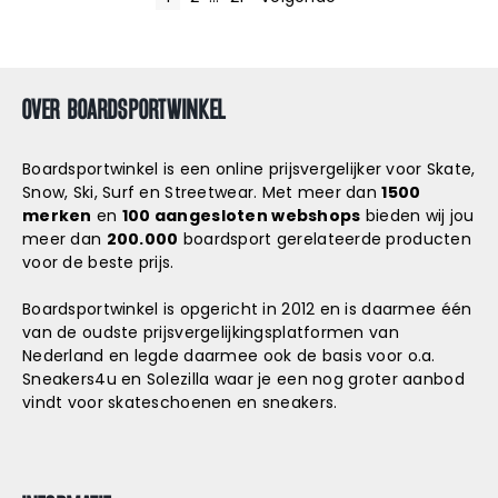
B
E
R
OVER BOARDSPORTWINKEL
I
C
Boardsportwinkel is een online prijsvergelijker voor Skate,
Snow, Ski, Surf en Streetwear. Met meer dan
1500
H
merken
en
100 aangesloten webshops
bieden wij jou
meer dan
200.000
boardsport gerelateerde producten
T
voor de beste prijs.
E
Boardsportwinkel is opgericht in 2012 en is daarmee één
N
van de oudste prijsvergelijkingsplatformen van
Nederland en legde daarmee ook de basis voor o.a.
P
Sneakers4u
en
Solezilla
waar je een nog groter aanbod
vindt voor skateschoenen en sneakers.
A
G