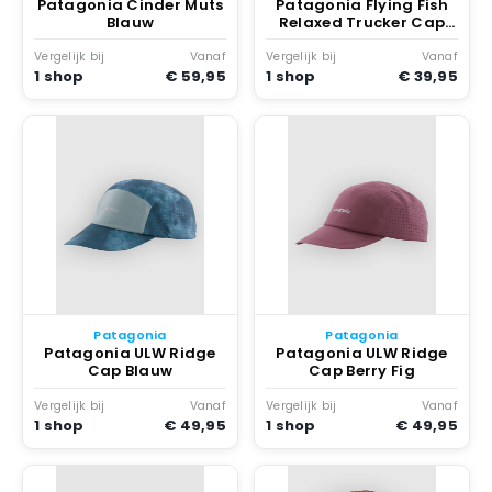
Patagonia Cinder Muts
Patagonia Flying Fish
Blauw
Relaxed Trucker Cap
Zwart
Vergelijk bij
Vanaf
Vergelijk bij
Vanaf
1 shop
€ 59,95
1 shop
€ 39,95
Patagonia
Patagonia
Patagonia ULW Ridge
Patagonia ULW Ridge
Cap Blauw
Cap Berry Fig
Vergelijk bij
Vanaf
Vergelijk bij
Vanaf
1 shop
€ 49,95
1 shop
€ 49,95