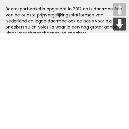
E
Boardsportwinkel is opgericht in 2012 en is daarmee één
N
van de oudste prijsvergelijkingsplatformen van
Nederland en legde daarmee ook de basis voor o.a.
P
Sneakers4u
en
Solezilla
waar je een nog groter aanbod
vindt voor skateschoenen en sneakers.
A
G
G
a
INFORMATIE
I
n
N
Over ons
E
a
Merken
Aangesloten webshops
R
Algemene voorwaarden
a
Privacy statement
I
r
N
b
© 2012 -
2026
Boadsportwinkel.com - Alle rechten voorbehouden.
G
Alle genoemde prijzen zijn in Euro inclusief BTW, exclusief verzendkosten, tenzij anders vermeld.