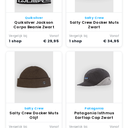
Quiksilver
Salty Crew
Quiksilver Jackson
Salty Crew Docker Muts
Corpo Beanie Zwart
Zwart
Vergelijk bij
Vanaf
Vergelijk bij
Vanaf
1 shop
€ 29,95
1 shop
€ 34,95
Salty Crew
Patagonia
Salty Crew Docker Muts
Patagonia Isthmus
Olijf
Earflap Cap Zwart
Vergelijk bij
Vanaf
Vergelijk bij
Vanaf