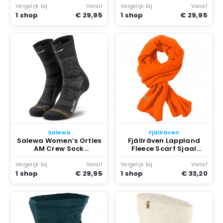
Vergelijk bij
Vanaf
Vergelijk bij
Vanaf
1 shop
€ 29,95
1 shop
€ 29,95
Salewa
Fjällräven
Salewa Women’s Ortles
Fjällräven Lappland
AM Crew Sock
Fleece Scarf Sjaal
Wandelsokken Zwart
Oranje
Vergelijk bij
Vanaf
Vergelijk bij
Vanaf
1 shop
€ 29,95
1 shop
€ 33,20