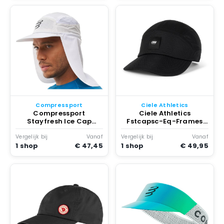
Compressport
Ciele Athletics
Compressport
Ciele Athletics
Stayfresh Ice Cap
Fstcapsc-Eq-Frames
Sunshade Pet Wit
Pet /M Zwart
Vergelijk bij
Vanaf
Vergelijk bij
Vanaf
1 shop
€ 47,45
1 shop
€ 49,95