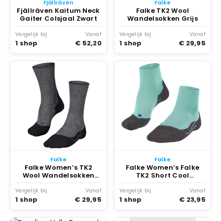
Fjällräven
Falke
Fjällräven Kaitum Neck
Falke TK2 Wool
Gaiter Colsjaal Zwart
Wandelsokken Grijs
Vergelijk bij
Vanaf
Vergelijk bij
Vanaf
1 shop
€ 52,20
1 shop
€ 29,95
Falke
Falke
Falke Women’s TK2
Falke Women’s Falke
Wool Wandelsokken
TK2 Short Cool
Grijs
Wandelsokken turkoois
Turquoise
Vergelijk bij
Vanaf
Vergelijk bij
Vanaf
1 shop
€ 29,95
1 shop
€ 23,95