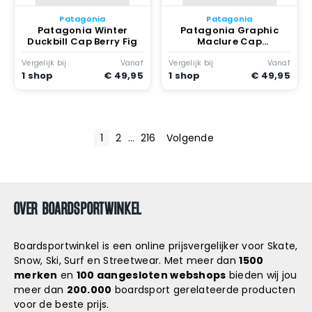
Patagonia
Patagonia
Patagonia Winter
Patagonia Graphic
Duckbill Cap Berry Fig
Maclure Cap
Marineblauw
Vergelijk bij
Vanaf
Vergelijk bij
Vanaf
1 shop
€ 49,95
1 shop
€ 49,95
B
1
2
…
216
Volgende
E
R
OVER BOARDSPORTWINKEL
I
C
Boardsportwinkel is een online prijsvergelijker voor Skate,
Snow, Ski, Surf en Streetwear. Met meer dan
1500
H
merken
en
100 aangesloten webshops
bieden wij jou
meer dan
200.000
boardsport gerelateerde producten
T
voor de beste prijs.