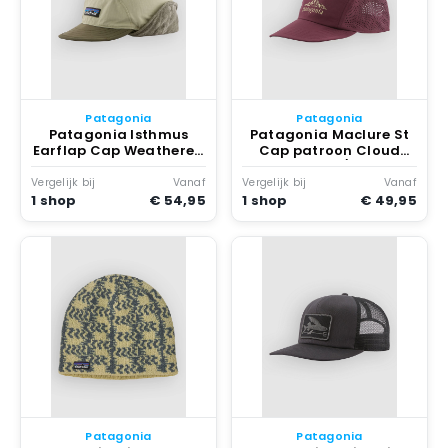
Patagonia
Patagonia
Patagonia Isthmus
Patagonia Maclure St
Earflap Cap Weathered
Cap patroon Cloud
Stone
Crag Crest/bry Fig
Vergelijk bij
Vanaf
Vergelijk bij
Vanaf
1 shop
€ 54,95
1 shop
€ 49,95
Patagonia
Patagonia