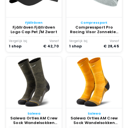
Fjällräven
Compressport
Fjällräven Fjällräven
Compressport Pro
Logo Cap Pet /M Zwart
Racing Visor Zonneklep
turkoois Turquoise
Vergelijk bij
Vanaf
Vergelijk bij
Vanaf
1 shop
€ 42,70
1 shop
€ 28,45
Salewa
Salewa
Salewa Ortles AM Crew
Salewa Ortles AM Crew
Sock Wandelsokken
Sock Wandelsokken
Bruin
Oranje