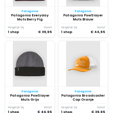
Patagonia
Patagonia
Patagonia Everyday
Patagonia PowSlayer
Muts Berry Fig
Muts Blauw
Vergelijk bij
Vanaf
Vergelijk bij
Vanaf
1 shop
€ 39,95
1 shop
€ 44,95
Patagonia
Patagonia
Patagonia PowSlayer
Patagonia Broadcaster
Muts Grijs
Cap Oranje
Vergelijk bij
Vanaf
Vergelijk bij
Vanaf
1 shop
€ 44,95
1 shop
€ 39,95