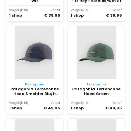
Wit
Fitz Roy Foothills/wth St
Vergelijk bij
Vanaf
Vergelijk bij
Vanaf
1 shop
€ 39,95
1 shop
€ 39,95
Patagonia
Patagonia
Patagonia Terrebonne
Patagonia Terrebonne
Hoed Smolder Blu/lt
Hoed Groen
Smd Blu Xd
Vergelijk bij
Vanaf
Vergelijk bij
Vanaf
1 shop
€ 49,95
1 shop
€ 49,95