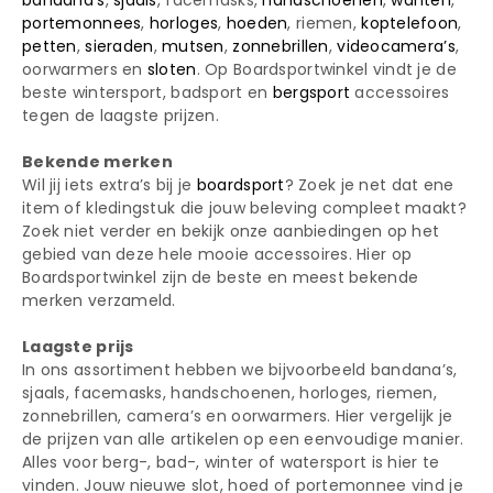
bandana’s
,
sjaals
, facemasks,
handschoenen
,
wanten
,
portemonnees
,
horloges
,
hoeden
, riemen,
koptelefoon
,
petten
,
sieraden
,
mutsen
,
zonnebrillen
,
videocamera’s
,
oorwarmers en
sloten
. Op Boardsportwinkel vindt je de
beste wintersport, badsport en
bergsport
accessoires
tegen de laagste prijzen.
Bekende merken
Wil jij iets extra’s bij je
boardsport
? Zoek je net dat ene
item of kledingstuk die jouw beleving compleet maakt?
Zoek niet verder en bekijk onze aanbiedingen op het
gebied van deze hele mooie accessoires. Hier op
Boardsportwinkel zijn de beste en meest bekende
merken verzameld.
Laagste prijs
In ons assortiment hebben we bijvoorbeeld bandana’s,
sjaals, facemasks, handschoenen, horloges, riemen,
zonnebrillen, camera’s en oorwarmers. Hier vergelijk je
de prijzen van alle artikelen op een eenvoudige manier.
Alles voor berg-, bad-, winter of watersport is hier te
vinden. Jouw nieuwe slot, hoed of portemonnee vind je