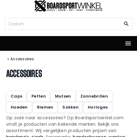
G
a
n
Z
a
o
a
e
r
k
d
n
e
a
i
a
»
Accessoires
n
r
h
:
ACCESSOIRES
o
u
d
Caps
Petten
Mutsen
Zonnebrillen
Hoeden
Riemen
Sokken
Horloges
Op zoek naar accessoires? Op Boardsportwinkel.com
vindt je producten van bekende merken. Bekijk ons
assortiment. Wij vergelijken producten prijzen van