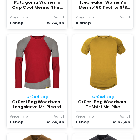
Patagonia Women’s
Icebreaker Women’s
Cap Cool Merino Shirt
Merino150 TecLite S/S
Merinoshirt Bruin
AirbourneSquirrel
Merinoshirt Geel
Vergelijk bij
Vanaf
Vergelijk bij
Vanaf
1 shop
€ 74,95
0 shop
—
Grüezi Bag
Grüezi Bag
Grüezi Bag Woodwool
Grüezi Bag Woodwool
Longsleeve Mr. Picard
T-Shirt Mr. Pike
Merinoshirt Rood
Merinoshirt Geel
Vergelijk bij
Vanaf
Vergelijk bij
Vanaf
1 shop
€ 74,96
1 shop
€ 67,46