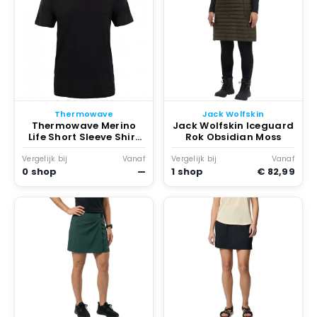
Thermowave
Jack Wolfskin
Thermowave Merino
Jack Wolfskin Iceguard
Life Short Sleeve Shirt
Rok Obsidian Moss
Merinoshirt Zwart
Vergelijk bij
Vanaf
Vergelijk bij
Vanaf
0 shop
—
1 shop
€ 82,99