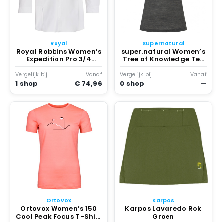
Royal
Supernatural
Royal Robbins Women’s
super.natural Women’s
Expedition Pro 3/4
Tree of Knowledge Tee
Sleeve Blouse Wit
Merinoshirt Grijs
Vergelijk bij
Vanaf
Vergelijk bij
Vanaf
1 shop
€ 74,96
0 shop
—
Ortovox
Karpos
Ortovox Women’s 150
Karpos Lavaredo Rok
Cool Peak Focus T-Shirt
Groen