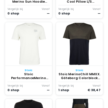
Merino Sun Hoodie
Cool Pillow L/S
Merinoshirt turkoois
Sportshirt Lush
Turquoise
Lavender
Vergelijk bij
Vanaf
Vergelijk bij
Vanaf
0 shop
—
0 shop
—
Stoic
Stoic
Stoic
Stoic MerinoChill MMXX.
PerformanceMerino
Göteborg Colorblock
BorgholmSt. Print T-
Tee Merinoshirt Blauw
Shirt Sportshirt Wit
Vergelijk bij
Vanaf
Vergelijk bij
Vanaf
0 shop
—
1 shop
€ 38,47