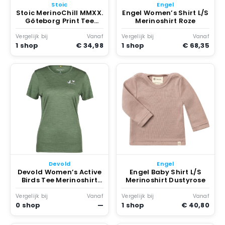
Stoic
Engel
Stoic MerinoChill MMXX.
Engel Women’s Shirt L/S
Göteborg Print Tee
Merinoshirt Roze
Merinoshirt Blauw
Vergelijk bij
Vanaf
Vergelijk bij
Vanaf
1 shop
€ 34,98
1 shop
€ 68,35
Devold
Engel
Devold Women’s Active
Engel Baby Shirt L/S
Birds Tee Merinoshirt
Merinoshirt Dustyrose
Forest
Vergelijk bij
Vanaf
Vergelijk bij
Vanaf
0 shop
—
1 shop
€ 40,80