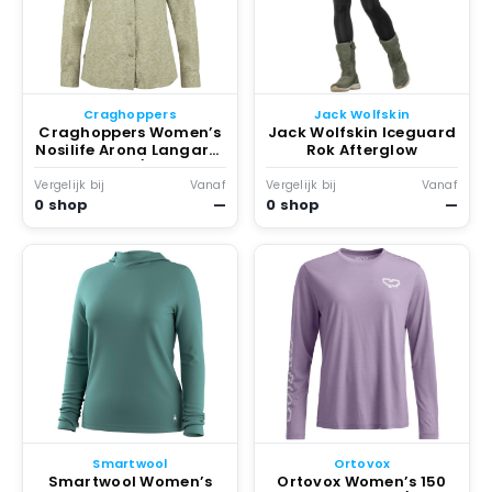
Craghoppers
Jack Wolfskin
Craghoppers Women’s
Jack Wolfskin Iceguard
Nosilife Arona Langarm
Rok Afterglow
Bluse Blouse /olijfgroen
Beige
Vergelijk bij
Vanaf
Vergelijk bij
Vanaf
0 shop
—
0 shop
—
Smartwool
Ortovox
Smartwool Women’s
Ortovox Women’s 150