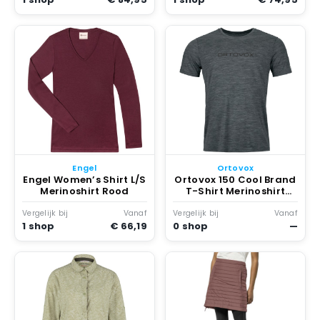
Engel
Ortovox
Engel Women’s Shirt L/S
Ortovox 150 Cool Brand
Merinoshirt Rood
T-Shirt Merinoshirt
Grijs
Vergelijk bij
Vanaf
Vergelijk bij
Vanaf
1 shop
€ 66,19
0 shop
—