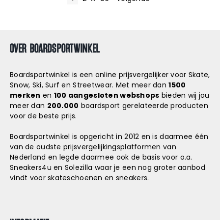
B
E
R
OVER BOARDSPORTWINKEL
I
C
Boardsportwinkel is een online prijsvergelijker voor Skate,
Snow, Ski, Surf en Streetwear. Met meer dan
1500
H
merken
en
100 aangesloten webshops
bieden wij jou
meer dan
200.000
boardsport gerelateerde producten
T
voor de beste prijs.
E
Boardsportwinkel is opgericht in 2012 en is daarmee één
N
van de oudste prijsvergelijkingsplatformen van
Nederland en legde daarmee ook de basis voor o.a.
P
Sneakers4u
en
Solezilla
waar je een nog groter aanbod
vindt voor skateschoenen en sneakers.
A
G