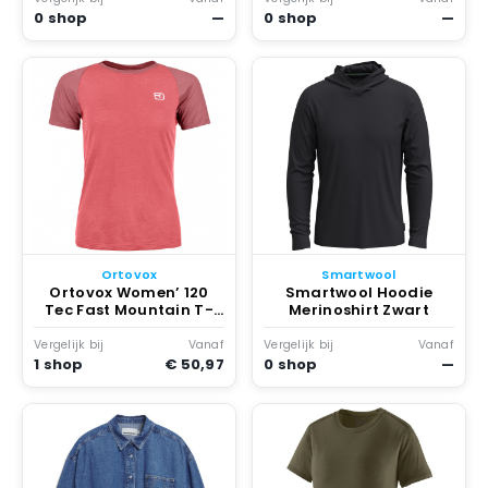
0 shop
—
0 shop
—
Ortovox
Smartwool
Ortovox Women’ 120
Smartwool Hoodie
Tec Fast Mountain T-
Merinoshirt Zwart
Shirt Merinoshirt Rood
Vergelijk bij
Vanaf
Vergelijk bij
Vanaf
1 shop
€ 50,97
0 shop
—