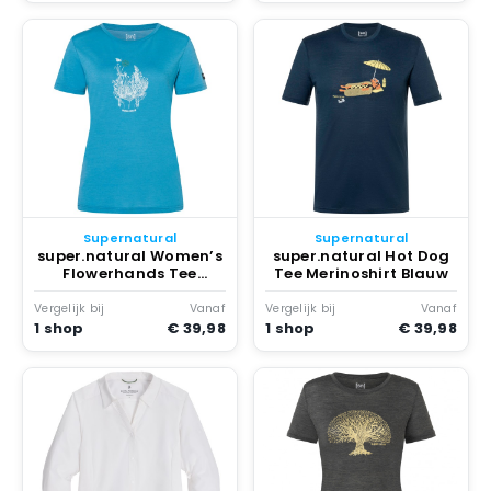
Supernatural
Supernatural
super.natural Women’s
super.natural Hot Dog
Flowerhands Tee
Tee Merinoshirt Blauw
Merinoshirt tobacco
glitter Blauw
Vergelijk bij
Vanaf
Vergelijk bij
Vanaf
1 shop
€ 39,98
1 shop
€ 39,98