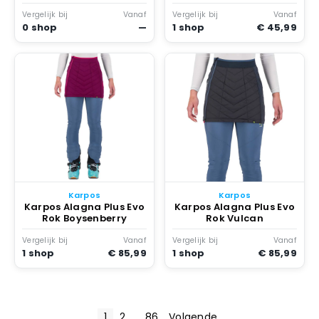
Merinoshirt Rood
Vergelijk bij
Vanaf
Vergelijk bij
Vanaf
0 shop
—
1 shop
€ 45,99
Karpos
Karpos
Karpos Alagna Plus Evo
Karpos Alagna Plus Evo
Rok Boysenberry
Rok Vulcan
Vergelijk bij
Vanaf
Vergelijk bij
Vanaf
1 shop
€ 85,99
1 shop
€ 85,99
1
2
…
86
Volgende