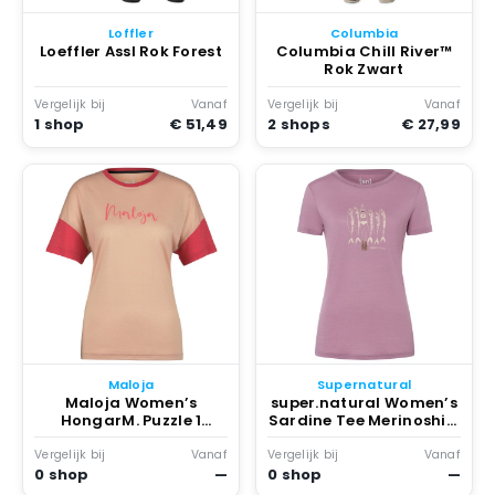
Loffler
Columbia
Loeffler Assl Rok Forest
Columbia Chill River™
Rok Zwart
Vergelijk bij
Vanaf
Vergelijk bij
Vanaf
1 shop
€ 51,49
2 shops
€ 27,99
Maloja
Supernatural
Maloja Women’s
super.natural Women’s
HongarM. Puzzle 1
Sardine Tee Merinoshirt
Merinoshirt bloom
Orchid / Copper
Overige kleuren
Vergelijk bij
Vanaf
Vergelijk bij
Vanaf
0 shop
—
0 shop
—