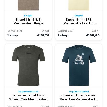
Engel
Engel
Engel Shirt S/S
Engel Shirt S/S
Merinoshirt Beige
Merinoshirt natur
Nature
Vergelijk bij
Vanaf
Vergelijk bij
Vanaf
1 shop
€ 61,70
1 shop
€ 56,00
Supernatural
Supernatural
super.natural New
super.natural Naked
School Tee Merinoshirt
Bear Tee Merinoshirt L
Grijs
Blauw
Vergelijk bij
Vanaf
Vergelijk bij
Vanaf