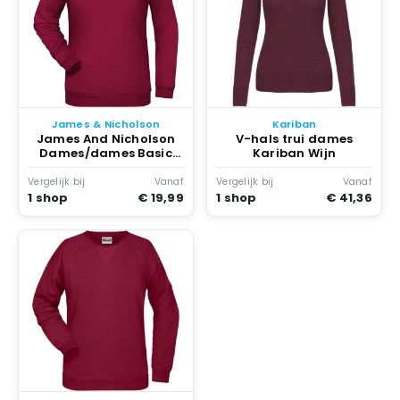
James & Nicholson
Kariban
James And Nicholson
V-hals trui dames
Dames/dames Basic
Kariban Wijn
Sweatshirt Wijn
Vergelijk bij
Vanaf
Vergelijk bij
Vanaf
1 shop
€ 19,99
1 shop
€ 41,36