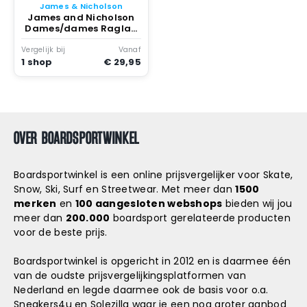
James & Nicholson
James and Nicholson
Dames/dames Raglan
Sweatshirt met lange
mouwen Wijn
Vergelijk bij
Vanaf
1 shop
€ 29,95
OVER BOARDSPORTWINKEL
Boardsportwinkel is een online prijsvergelijker voor Skate,
Snow, Ski, Surf en Streetwear. Met meer dan
1500
merken
en
100 aangesloten webshops
bieden wij jou
meer dan
200.000
boardsport gerelateerde producten
voor de beste prijs.
Boardsportwinkel is opgericht in 2012 en is daarmee één
van de oudste prijsvergelijkingsplatformen van
Nederland en legde daarmee ook de basis voor o.a.
Sneakers4u
en
Solezilla
waar je een nog groter aanbod