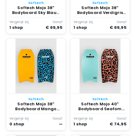
Softech
Softech
Softech Mojo 38″
Softech Mojo 38″
Bodyboard Sky Blauw
Bodyboard Verdigris
Zebra
Zebra
Vergelijk bij
Vanaf
Vergelijk bij
Vanaf
1 shop
€ 69,95
1 shop
€ 69,95
Softech
Softech
Softech Mojo 38″
Softech Mojo 40″
Bodyboard Mango
Bodyboard Seafom
Leopard
Leopard
Vergelijk bij
Vanaf
Vergelijk bij
Vanaf
0 shop
—
1 shop
€ 74,95