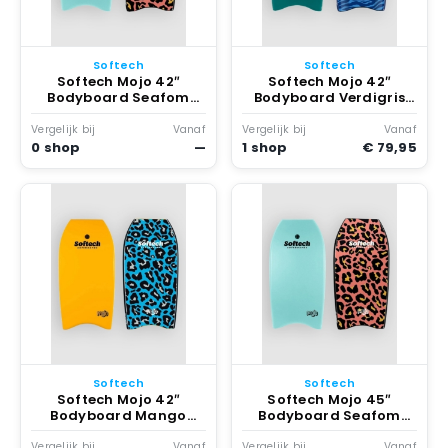
Softech
Softech
Softech Mojo 42″
Softech Mojo 42″
Bodyboard Seafom
Bodyboard Verdigris
Leopard
Zebra
Vergelijk bij
Vanaf
Vergelijk bij
Vanaf
0 shop
—
1 shop
€ 79,95
Softech
Softech
Softech Mojo 42″
Softech Mojo 45″
Bodyboard Mango
Bodyboard Seafom
Leopard
Leopard
Vergelijk bij
Vanaf
Vergelijk bij
Vanaf