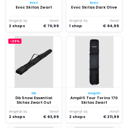
Evoc
Evoc
Evoc Skitas Zwart
Evoc Skitas Dark Olive
Vergelijk bij
Vanaf
Vergelijk bij
Vanaf
2 shops
€ 70,99
1 shop
€ 94,95
-20%
Db
Amplifi
Db Snow Essential
Amplifi Tour Torino 170
Skitas Zwart Out
Skitas Zwart
Vergelijk bij
Vanaf
Vergelijk bij
Vanaf
2 shops
€ 63,99
2 shops
€ 211,99