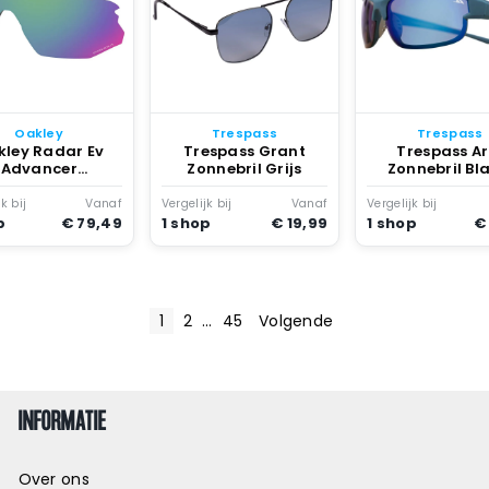
Oakley
Trespass
Trespass
ley Radar Ev
Trespass Grant
Trespass Ar
Advancer
Zonnebril Grijs
Zonnebril Bl
angende Lenzen
k bij
Vanaf
Vergelijk bij
Vanaf
Vergelijk bij
p
€ 79,49
1 shop
€ 19,99
1 shop
€
1
2
…
45
Volgende
INFORMATIE
Over ons