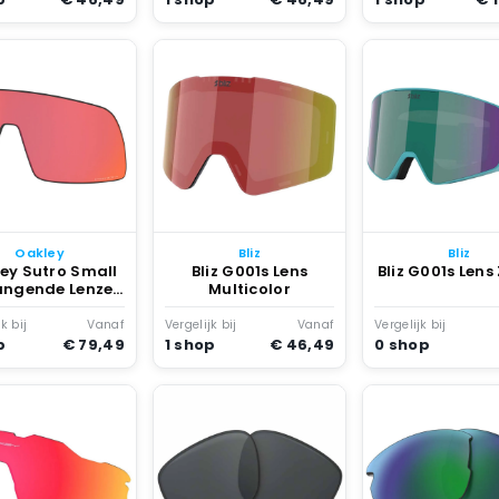
Oakley
Bliz
Bliz
ey Sutro Small
Bliz G001s Lens
Bliz G001s Lens 
angende Lenzen
Multicolor
zm Trail Torch
k bij
Vanaf
Vergelijk bij
Vanaf
Vergelijk bij
p
€ 79,49
1 shop
€ 46,49
0 shop