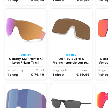
Oakley
Oakley
Oakley M2 Frame Xl
Oakley Sutro S
Oakl
Lens Prizm Trail
Vervangende Lenzen
Verv
Bruin
Pri
Vergelijk bij
Vanaf
Vergelijk bij
Vanaf
Vergelij
1 shop
€ 79,49
1 shop
€ 69,99
1 sho