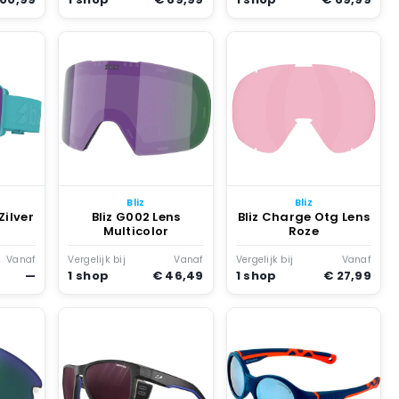
Bliz
Bliz
Zilver
Bliz G002 Lens
Bliz Charge Otg Lens
Multicolor
Roze
Vanaf
Vergelijk bij
Vanaf
Vergelijk bij
Vanaf
—
1 shop
€ 46,49
1 shop
€ 27,99