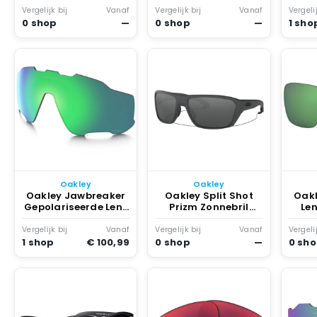
m
Vergelijk bij
Vanaf
Vergelijk bij
Vanaf
Vergelij
0 shop
—
0 shop
—
1 sho
Oakley
Oakley
Oakley Jawbreaker
Oakley Split Shot
Oakl
Gepolariseerde Lens
Prizm Zonnebril
Le
Prizm Jade
Matte Carbon
J
Polarized
Vergelijk bij
Vanaf
Vergelijk bij
Vanaf
Vergelij
1 shop
€ 100,99
0 shop
—
0 sh