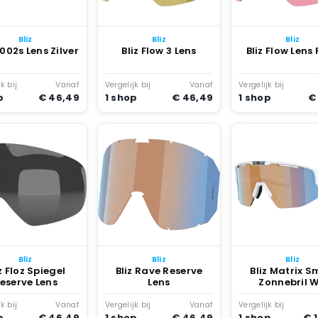
Bliz
Bliz
Bliz
G002s Lens Zilver
Bliz Flow 3 Lens
Bliz Flow Lens
k bij
Vanaf
Vergelijk bij
Vanaf
Vergelijk bij
p
€ 46,49
1 shop
€ 46,49
1 shop
€
Bliz
Bliz
Bliz
z Floz Spiegel
Bliz Rave Reserve
Bliz Matrix S
eserve Lens
Lens
Zonnebril W
k bij
Vanaf
Vergelijk bij
Vanaf
Vergelijk bij
p
€ 46,49
1 shop
€ 46,49
1 shop
€ 