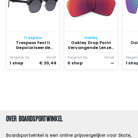
Trespass
Oakley
Trespass Fest Ii
Oakley Drop Point
Oak
Gepolariseerde
Vervangende Lenzen
Zonnebril Zwart
Rood
Verv
Vergelijk bij
Vanaf
Vergelijk bij
Vanaf
Vergelij
1 shop
€ 20,49
0 shop
—
1 sho
B
E
R
OVER BOARDSPORTWINKEL
I
Boardsportwinkel is een online prijsvergelijker voor Skate,