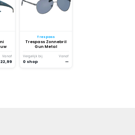
Trespass
ni
Trespass Zonnebril
auw
Gun Metal
Vanaf
Vergelijk bij
Vanaf
 22,99
0 shop
—