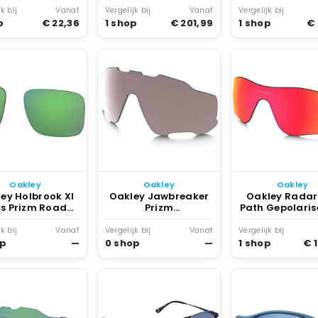
eerkleurig
k bij
Vanaf
Vergelijk bij
Vanaf
Vergelijk bij
Multicolor
p
€ 22,36
1 shop
€ 201,99
1 shop
€
Oakley
Oakley
Oakley
ey Holbrook Xl
Oakley Jawbreaker
Oakley Radar
ns Prizm Road
Prizm
Path Gepolaris
ade Iridium
Gepolariseerde Lens
Lens Prizm R
Grijs
Polarized
k bij
Vanaf
Vergelijk bij
Vanaf
Vergelijk bij
op
—
0 shop
—
1 shop
€ 