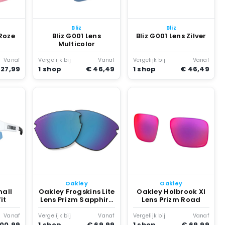
Bliz
Bliz
 Roze
Bliz G001 Lens
Bliz G001 Lens Zilver
Multicolor
Vanaf
Vergelijk bij
Vanaf
Vergelijk bij
Vanaf
 27,99
1 shop
€ 46,49
1 shop
€ 46,49
Oakley
Oakley
mall
Oakley Frogskins Lite
Oakley Holbrook Xl
it
Lens Prizm Sapphire
Lens Prizm Road
Iridium
Vanaf
Vergelijk bij
Vanaf
Vergelijk bij
Vanaf
100,99
1 shop
€ 69,99
1 shop
€ 69,99