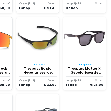
Gepolariseerde
Vanaf
Vergelijk bij
Vanaf
Vergelijk bij
Vanaf
Zonnebril
 50,99
1 shop
€ 91,49
0 shop
—
Gerenoveerd Zwart
Trespass
Trespass
lock
Trespass Rapid
Trespass Matter X
eerde
Gepolariseerde
Gepolariseerde
uby
Zonnebril Zwart
Zonnebril Zwart
Vanaf
Vergelijk bij
Vanaf
Vergelijk bij
Vanaf
100,99
1 shop
€ 33,99
1 shop
€ 23,99