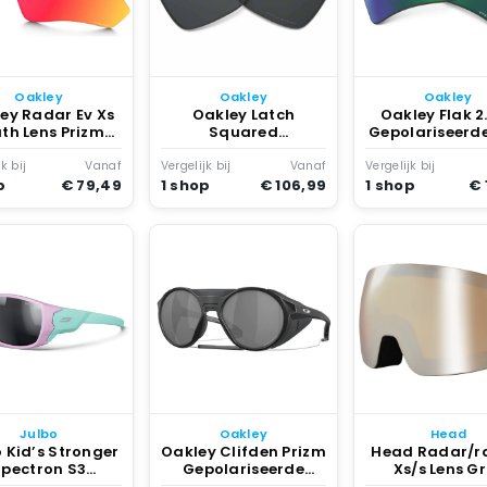
Oakley
Oakley
Oakley
ey Radar Ev Xs
Oakley Latch
Oakley Flak 2.
th Lens Prizm
Squared
Gepolariseerde
Path Ruby
Gepolariseerde Lens
Prizm Jad
Zwart
Polarized
k bij
Vanaf
Vergelijk bij
Vanaf
Vergelijk bij
p
€ 79,49
1 shop
€ 106,99
1 shop
€ 
Julbo
Oakley
Head
 Kid’s Stronger
Oakley Clifden Prizm
Head Radar/r
Spectron S3
Gepolariseerde
Xs/s Lens Gr
nnebril Years
Zonnebril Zwart