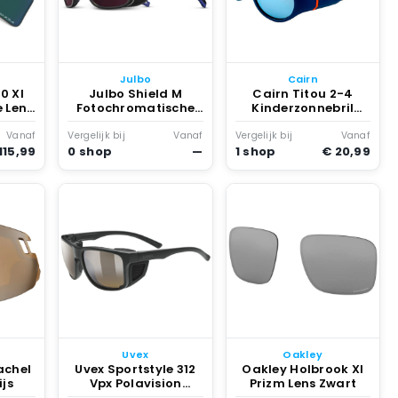
Julbo
Cairn
0 Xl
Julbo Shield M
Cairn Titou 2-4
 Lens
Fotochromatische
Kinderzonnebril
e
Zonnebril
Rood
Gerenoveerd Zwart
Vanaf
Vergelijk bij
Vanaf
Vergelijk bij
Vanaf
115,99
0 shop
—
1 shop
€ 20,99
Uvex
Oakley
achel
Uvex Sportstyle 312
Oakley Holbrook Xl
ijs
Vpx Polavision
Prizm Lens Zwart
Fotochrome