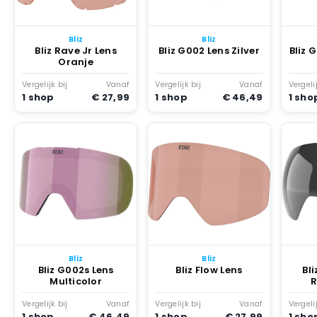
Snowboard
accessoires
Bliz
Bliz
Bliz Rave Jr Lens
Bliz G002 Lens Zilver
Bliz 
Oranje
Vergelijk bij
Vanaf
Vergelijk bij
Vanaf
Vergelij
1 shop
€ 27,99
1 shop
€ 46,49
1 sho
Bliz
Bliz
Bliz G002s Lens
Bliz Flow Lens
Bli
Multicolor
R
Vergelijk bij
Vanaf
Vergelijk bij
Vanaf
Vergelij
1 shop
€ 46,49
1 shop
€ 27,99
1 sho