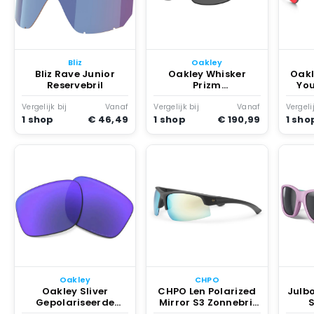
Bliz
Oakley
Bliz Rave Junior
Oakley Whisker
Oakl
Reservebril
Prizm
You
Gepolariseerde
Zonnebril Zwart
Vergelijk bij
Vanaf
Vergelijk bij
Vanaf
Vergelij
1 shop
€ 46,49
1 shop
€ 190,99
1 sho
Oakley
CHPO
Oakley Sliver
CHPO Len Polarized
Julbo
Gepolariseerde
Mirror S3 Zonnebril
Vervangende Lenzen
Wit
Zo