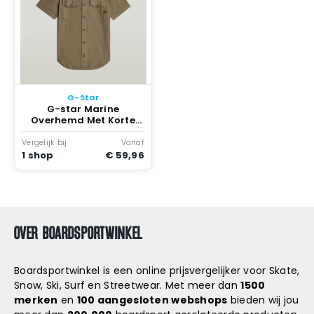
G-Star
G-star Marine
Overhemd Met Korte
Mouwen 2XL Man Turf
Gd
Vergelijk bij
Vanaf
1 shop
€ 59,96
OVER BOARDSPORTWINKEL
Boardsportwinkel is een online prijsvergelijker voor Skate,
Snow, Ski, Surf en Streetwear. Met meer dan
1500
merken
en
100 aangesloten webshops
bieden wij jou