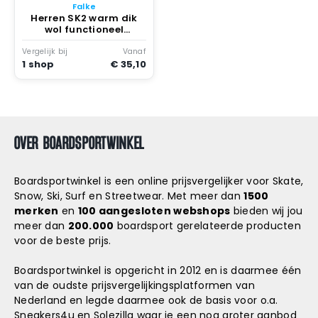
Falke
Herren SK2 warm dik
wol functioneel
materiaal skisokken
heren ocean Turkoois
Vergelijk bij
Vanaf
6836
1 shop
€ 35,10
OVER BOARDSPORTWINKEL
Boardsportwinkel is een online prijsvergelijker voor Skate,
Snow, Ski, Surf en Streetwear. Met meer dan
1500
merken
en
100 aangesloten webshops
bieden wij jou
meer dan
200.000
boardsport gerelateerde producten
voor de beste prijs.
Boardsportwinkel is opgericht in 2012 en is daarmee één
van de oudste prijsvergelijkingsplatformen van
Nederland en legde daarmee ook de basis voor o.a.
Sneakers4u
en
Solezilla
waar je een nog groter aanbod