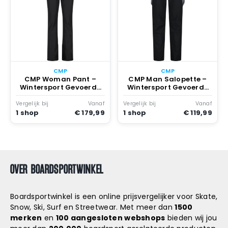
CMP
CMP
CMP Woman Pant –
CMP Man Salopette –
Wintersport Gevoerde
Wintersport Gevoerde
broeken Skibroeken
broeken Skibroeken
U901 Nero
U901 Nero
Vergelijk bij
Vanaf
Vergelijk bij
Vanaf
1 shop
€ 179,99
1 shop
€ 119,99
OVER BOARDSPORTWINKEL
Boardsportwinkel is een online prijsvergelijker voor Skate,
Snow, Ski, Surf en Streetwear. Met meer dan
1500
merken
en
100 aangesloten webshops
bieden wij jou