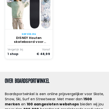
sarcia.eu
DISNEY Houten
skateboard voor
kinderen groot 79 cm
antislipboard stabiel
Vergelijk bij
Vanaf
tot 80 kg Veelkleurig
1 shop
€ 48,99
Frozen
OVER BOARDSPORTWINKEL
Boardsportwinkel is een online prijsvergelijker voor Skate,
Snow, Ski, Surf en Streetwear. Met meer dan
1500
merken
en
100 aangesloten webshops
bieden wij jou