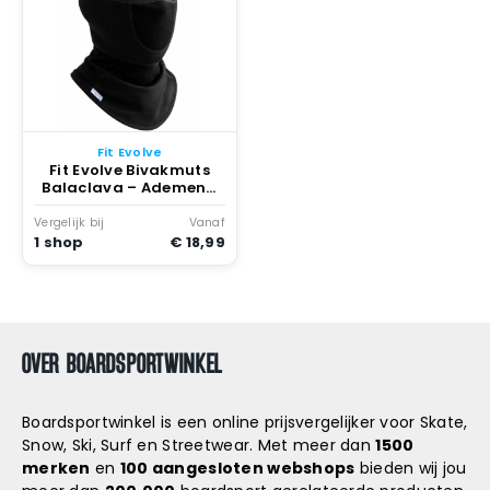
Fit Evolve
Fit Evolve Bivakmuts
Balaclava – Ademend
Gezichtsmasker en
Helmmuts voor Ski Fiets
Vergelijk bij
Vanaf
Motor en Koude Dagen
1 shop
€ 18,99
Verstelbaar
OVER BOARDSPORTWINKEL
Boardsportwinkel is een online prijsvergelijker voor Skate,
Snow, Ski, Surf en Streetwear. Met meer dan
1500
merken
en
100 aangesloten webshops
bieden wij jou