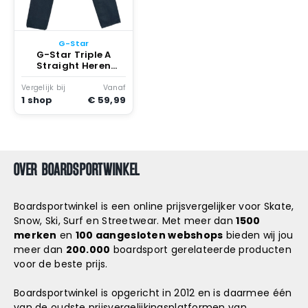
Snowboard
accessoires
G-Star
G-Star Triple A
Straight Heren
Jeans Vintage Slate
Cobler
Vergelijk bij
Vanaf
1 shop
€ 59,99
OVER BOARDSPORTWINKEL
Boardsportwinkel is een online prijsvergelijker voor Skate,
Snow, Ski, Surf en Streetwear. Met meer dan
1500
merken
en
100 aangesloten webshops
bieden wij jou
meer dan
200.000
boardsport gerelateerde producten
voor de beste prijs.
Boardsportwinkel is opgericht in 2012 en is daarmee één
van de oudste prijsvergelijkingsplatformen van