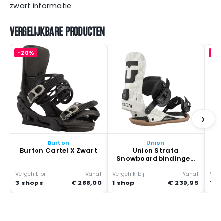
zwart informatie
VERGELIJKBARE PRODUCTEN
-20%
-2
›
Burton
Union
Burton Cartel X Zwart
Union Strata
Snowboardbindingen
Geel
Vergelijk bij
Vanaf
Vergelijk bij
Vanaf
Verg
3 shops
€ 288,00
1 shop
€ 239,95
1 s