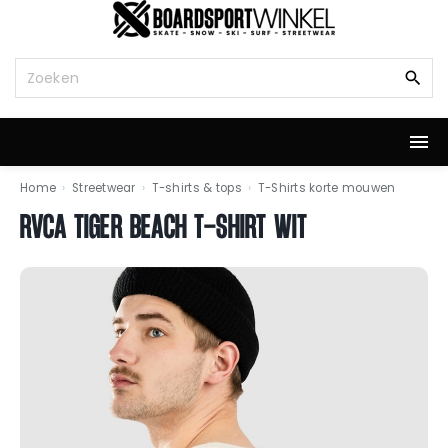
G
a
n
Z
a
o
a
e
r
k
d
n
e
a
i
a
Home
›
Streetwear
›
T-shirts & tops
›
T-Shirts korte mouwen
n
r
RVCA TIGER BEACH T-SHIRT WIT
h
:
o
u
d