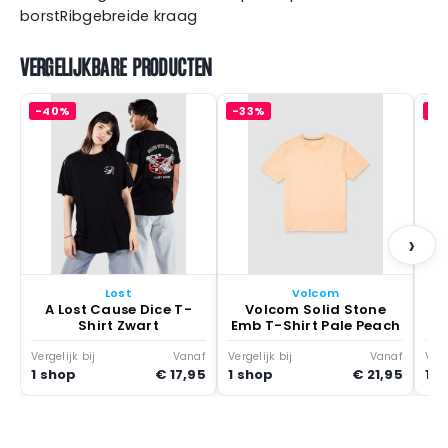
borstRibgebreide kraag
VERGELIJKBARE PRODUCTEN
-40%
-33%
-1
T
›
Lost
Volcom
A Lost Cause Dice T-
Volcom Solid Stone
Shirt Zwart
Emb T-Shirt Pale Peach
Vergelijk bij
Vanaf
Vergelijk bij
Vanaf
Verg
1 shop
€ 17,95
1 shop
€ 21,95
1 s