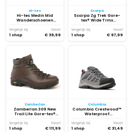
Hi-tec
Scarpa
Hi-tec Medin Mid
Scarpa Zg Trek Gore-
Wandelschoenen
tex® Wide Trmx
Gerenoveerd Zwart
Bergschoenen
Gerenoveerd Grijs
Vergelijk bij
Vanaf
Vergelijk bij
Vanaf
1 shop
€ 39,99
1 shop
€ 97,99
Zamberlan
Columbia
Zamberlan 309 New
Columbia Crestwood™
Trail Lite Gore-tex®
Waterproof
Wandelschoenen
Wandelschoenen
Gerenoveerd Waxed
Gerenoveerd Graphite /
Vergelijk bij
Vanaf
Vergelijk bij
Vanaf
Chestnut
Wild
1 shop
€ 111,99
1 shop
€ 31,49