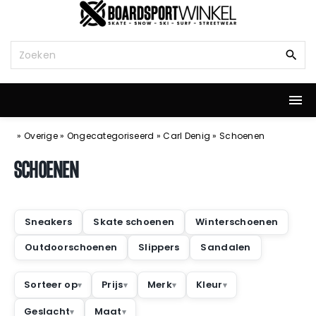
G
a
n
Z
a
o
a
e
r
k
d
n
e
a
i
a
»
Overige
»
Ongecategoriseerd
»
Carl Denig
»
Schoenen
n
r
h
:
SCHOENEN
o
u
d
Sneakers
Skate schoenen
Winterschoenen
Outdoorschoenen
Slippers
Sandalen
Sorteer op
Prijs
Merk
Kleur
Geslacht
Maat