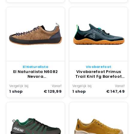
El Naturalista
Vivobarefoot
El Naturalista N6082
Vivobarefoot Primus
Nevora
Trail Knit Fg Barefoot
Wandelschoenen Suede
Wandelschoenen
Land
Graphite/gum
Vergelijk bij
Vanaf
Vergelijk bij
Vanaf
1 shop
€ 129,99
1 shop
€ 147,49