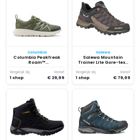
Columbia
Salewa
Columbia Peakfreak
Salewa Mountain
Roam™
Trainer Lite Gore-tex®
Wandelschoenen
Wandelschoenen
Gerenoveerd Cypress /
Gerenoveerd Koraal
Vergelijk bij
Vanaf
Vergelijk bij
Vanaf
Light Sand
1 shop
€ 29,99
1 shop
€ 79,99