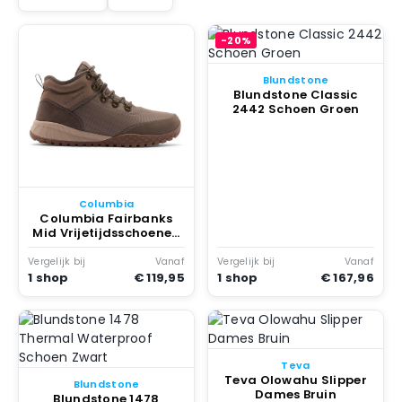
-20%
Blundstone
Blundstone Classic
2442 Schoen Groen
Columbia
Columbia Fairbanks
Mid Vrijetijdsschoenen
Bruin
Vergelijk bij
Vanaf
Vergelijk bij
Vanaf
1 shop
€ 119,95
1 shop
€ 167,96
Teva
Teva Olowahu Slipper
Blundstone
Dames Bruin
Blundstone 1478