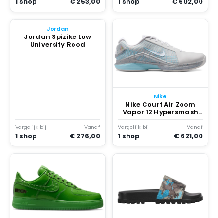
1 shop
€ 253,00
1 shop
€ 602,00
Jordan
Jordan Spizike Low
University Rood
Nike
Nike Court Air Zoom
Vapor 12 Hypersmash
HC Mag Grijs
Vergelijk bij
Vanaf
Vergelijk bij
Vanaf
1 shop
€ 276,00
1 shop
€ 621,00