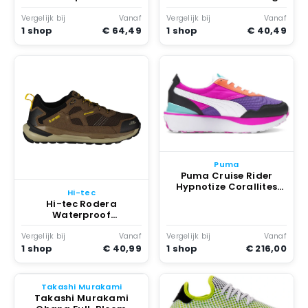
Caper
Vergelijk bij
Vanaf
Vergelijk bij
Vanaf
1 shop
€ 64,49
1 shop
€ 40,49
Puma
Puma Cruise Rider
Hypnotize Corallites
Hi-tec
Paars
Hi-tec Rodera
Waterproof
Wandelschoenen Dark
Taupe / Chocolate /
Vergelijk bij
Vanaf
Vergelijk bij
Vanaf
Lemon Curry
1 shop
€ 40,99
1 shop
€ 216,00
Takashi Murakami
Takashi Murakami