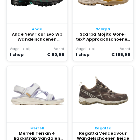
Ande
Scarpa
Ande New Tour Evo Wp
Scarpa Mojito Gore-
Wandelschoenen
tex® Approachschoenen
Antraciet
Golden Wheat
Vergelijk bij
Vanaf
Vergelijk bij
Vanaf
1 shop
€ 50,99
1 shop
€ 165,99
Merrell
Regatta
Merrell Terran 4
Regatta Vendeavour
Backstrap Sandalen
Wandelschoenen Beige