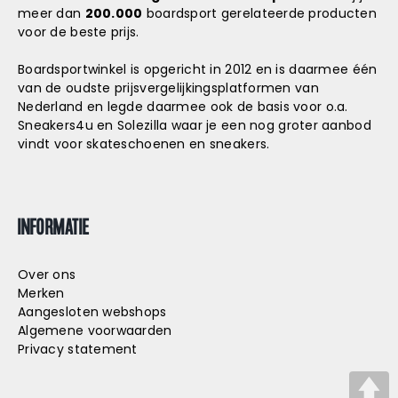
meer dan
200.000
boardsport gerelateerde producten
T
voor de beste prijs.
E
Boardsportwinkel is opgericht in 2012 en is daarmee één
N
van de oudste prijsvergelijkingsplatformen van
Nederland en legde daarmee ook de basis voor o.a.
P
Sneakers4u
en
Solezilla
waar je een nog groter aanbod
vindt voor skateschoenen en sneakers.
A
G
INFORMATIE
I
N
Over ons
E
Merken
Aangesloten webshops
R
Algemene voorwaarden
Privacy statement
I