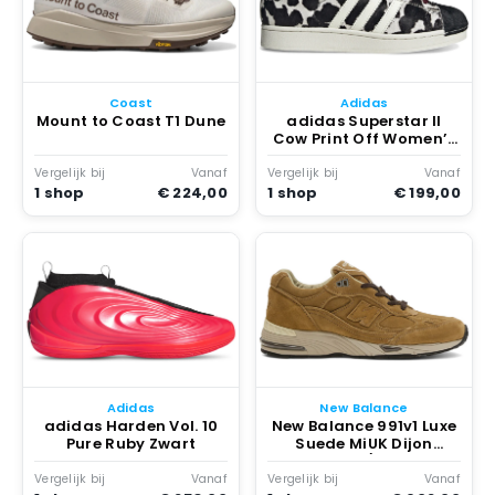
Coast
Adidas
Mount to Coast T1 Dune
adidas Superstar II
Cow Print Off Women’s
Zwart
Vergelijk bij
Vanaf
Vergelijk bij
Vanaf
1 shop
€ 224,00
1 shop
€ 199,00
Adidas
New Balance
adidas Harden Vol. 10
New Balance 991v1 Luxe
Pure Ruby Zwart
Suede MiUK Dijon
Castle Dijon/castle Wall
Vergelijk bij
Vanaf
Vergelijk bij
Vanaf