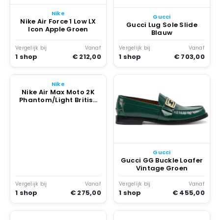
Nike
Gucci
Nike Air Force 1 Low LX
Gucci Lug Sole Slide
Icon Apple Groen
Blauw
Vergelijk bij
Vanaf
Vergelijk bij
Vanaf
1 shop
€ 212,00
1 shop
€ 703,00
Nike
Nike Air Max Moto 2K
Phantom/Light British
Tan
Gucci
Gucci GG Buckle Loafer
Vintage Groen
Vergelijk bij
Vanaf
Vergelijk bij
Vanaf
1 shop
€ 275,00
1 shop
€ 455,00