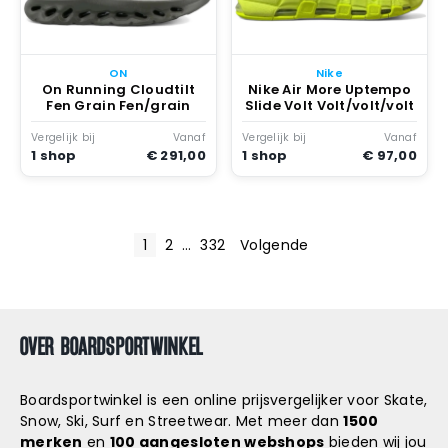
ON
Nike
On Running Cloudtilt
Nike Air More Uptempo
Fen Grain Fen/grain
Slide Volt Volt/volt/volt
Vergelijk bij
Vanaf
Vergelijk bij
Vanaf
1 shop
€ 291,00
1 shop
€ 97,00
B
1
2
…
332
Volgende
E
R
OVER BOARDSPORTWINKEL
I
C
Boardsportwinkel is een online prijsvergelijker voor Skate,
Snow, Ski, Surf en Streetwear. Met meer dan
1500
H
merken
en
100 aangesloten webshops
bieden wij jou