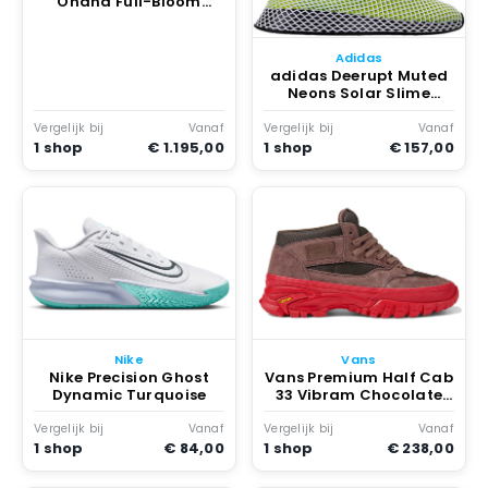
Ohana Full-Bloom
Canvas Slide
READYMADE Beige
Adidas
adidas Deerupt Muted
Neons Solar Slime
Zwart
Vergelijk bij
Vanaf
Vergelijk bij
Vanaf
1 shop
€ 1.195,00
1 shop
€ 157,00
Nike
Vans
Nike Precision Ghost
Vans Premium Half Cab
Dynamic Turquoise
33 Vibram Chocolate
Bruin
Vergelijk bij
Vanaf
Vergelijk bij
Vanaf
1 shop
€ 84,00
1 shop
€ 238,00