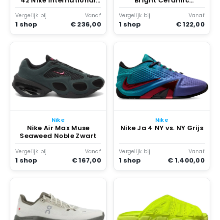
42 Nike International
Bright Ceramic
Running Team Groen
Antraciet
Vergelijk bij
Vanaf
Vergelijk bij
Vanaf
1 shop
€ 236,00
1 shop
€ 122,00
Nike
Nike
Nike Air Max Muse
Nike Ja 4 NY vs. NY Grijs
Seaweed Noble Zwart
Vergelijk bij
Vanaf
Vergelijk bij
Vanaf
1 shop
€ 167,00
1 shop
€ 1.400,00