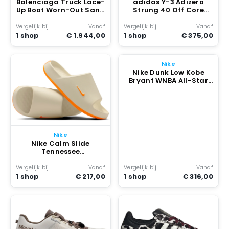
Balenciaga Truck Lace-
adidas Y-3 Adizero
Up Boot Worn-Out Sand
Strung 40 Off Core
Creme
Zwart
Vergelijk bij
Vanaf
Vergelijk bij
Vanaf
1 shop
€ 1.944,00
1 shop
€ 375,00
Nike
Nike Dunk Low Kobe
Bryant WNBA All-Star
Weekend Multicolor
Nike
Nike Calm Slide
Tennessee
Sail/sail/bright
Ceramic
Vergelijk bij
Vanaf
Vergelijk bij
Vanaf
1 shop
€ 217,00
1 shop
€ 316,00