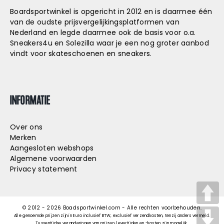
Boardsportwinkel is opgericht in 2012 en is daarmee één
van de oudste prijsvergelijkingsplatformen van
Nederland en legde daarmee ook de basis voor o.a.
Sneakers4u
en
Solezilla
waar je een nog groter aanbod
vindt voor skateschoenen en sneakers.
INFORMATIE
Over ons
Merken
Aangesloten webshops
Algemene voorwaarden
Privacy statement
© 2012 -
2026
Boadsportwinkel.com - Alle rechten voorbehouden.
Alle genoemde prijzen zijn in Euro inclusief BTW, exclusief verzendkosten, tenzij anders vermeld.
Tussentijdse veranderingen van prijzen, levertijden en -kosten zijn mogelijk.