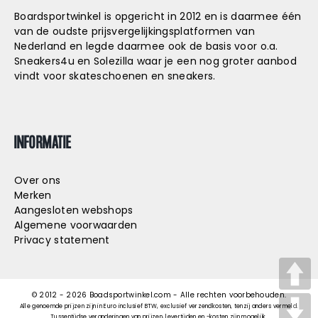
Boardsportwinkel is opgericht in 2012 en is daarmee één
van de oudste prijsvergelijkingsplatformen van
Nederland en legde daarmee ook de basis voor o.a.
Sneakers4u
en
Solezilla
waar je een nog groter aanbod
vindt voor skateschoenen en sneakers.
INFORMATIE
Over ons
Merken
Aangesloten webshops
Algemene voorwaarden
Privacy statement
© 2012 -
2026
Boadsportwinkel.com - Alle rechten voorbehouden.
Alle genoemde prijzen zijn in Euro inclusief BTW, exclusief verzendkosten, tenzij anders vermeld.
Tussentijdse veranderingen van prijzen, levertijden en -kosten zijn mogelijk.