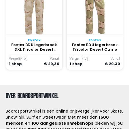
Fostex
Fostex
Fostex BDU legerbroek
Fostex BDU legerbroek
3XL Tricolor Desert
Tricolor Desert Camo
Camo
Vergelijk bij
Vanaf
Vergelijk bij
Vanaf
1 shop
€ 29,30
1 shop
€ 29,30
OVER BOARDSPORTWINKEL
Boardsportwinkel is een online prijsvergelijker voor Skate,
Snow, Ski, Surf en Streetwear. Met meer dan
1500
merken
en
100 aangesloten webshops
bieden wij jou