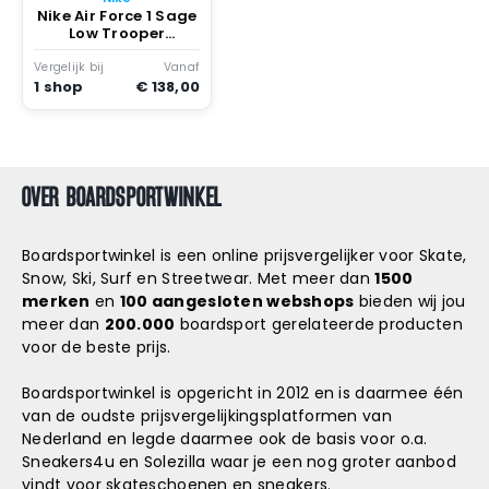
Snowboard
Nike Air Force 1 Sage
accessoires
Low Trooper
Trooper/trooper-
phantom
Vergelijk bij
Vanaf
1 shop
€ 138,00
OVER BOARDSPORTWINKEL
Boardsportwinkel is een online prijsvergelijker voor Skate,
Snow, Ski, Surf en Streetwear. Met meer dan
1500
merken
en
100 aangesloten webshops
bieden wij jou
meer dan
200.000
boardsport gerelateerde producten
voor de beste prijs.
Boardsportwinkel is opgericht in 2012 en is daarmee één
van de oudste prijsvergelijkingsplatformen van
Nederland en legde daarmee ook de basis voor o.a.
Sneakers4u
en
Solezilla
waar je een nog groter aanbod
vindt voor skateschoenen en sneakers.