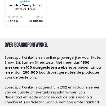
Snowboard
Adidas
accessoires
adidas Yeezy Boost
350 V2 True
Form/true Form/true
Form
Vergelijk bij
Vanaf
1 shop
€ 192,00
OVER BOARDSPORTWINKEL
Boardsportwinkel is een online prijsvergelijker voor Skate,
Snow, Ski, Surf en Streetwear. Met meer dan
1500
merken
en
100 aangesloten webshops
bieden wij jou
meer dan
200.000
boardsport gerelateerde producten
voor de beste prijs.
Boardsportwinkel is opgericht in 2012 en is daarmee één
van de oudste prijsvergelijkingsplatformen van
Nederland en legde daarmee ook de basis voor o.a.
Sneakers4u
en
Solezilla
waar je een nog groter aanbod