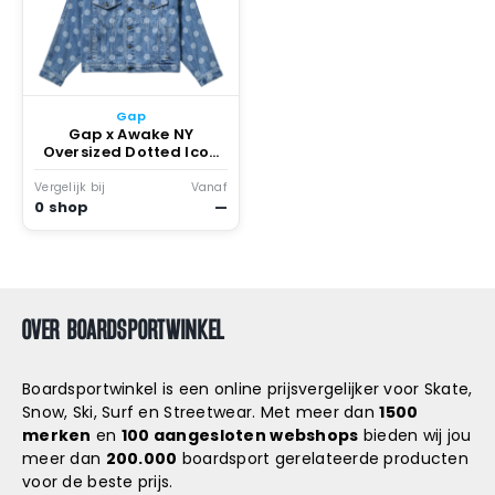
Gap
Gap x Awake NY
Oversized Dotted Icon
Jacket Two Tone Dot
Vergelijk bij
Vanaf
0 shop
—
OVER BOARDSPORTWINKEL
Boardsportwinkel is een online prijsvergelijker voor Skate,
Snow, Ski, Surf en Streetwear. Met meer dan
1500
merken
en
100 aangesloten webshops
bieden wij jou
meer dan
200.000
boardsport gerelateerde producten
voor de beste prijs.