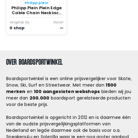
Philipp plein
Philipp Plein Plein Edge
Cable Chain Necklace
Two Tone
Vergelijk bij
Vanaf
0 shop
—
OVER BOARDSPORTWINKEL
Boardsportwinkel is een online prijsvergelijker voor Skate,
Snow, Ski, Surf en Streetwear. Met meer dan
1500
merken
en
100 aangesloten webshops
bieden wij jou
meer dan
200.000
boardsport gerelateerde producten
voor de beste prijs.
Boardsportwinkel is opgericht in 2012 en is daarmee één
van de oudste prijsvergelijkingsplatformen van
Nederland en legde daarmee ook de basis voor o.a.
Sneakers4u
en
Solezilla
waar je een nog groter aanbod