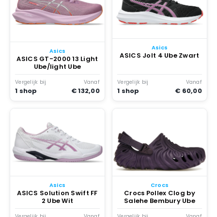
Asics
Asics
ASICS Jolt 4 Ube Zwart
ASICS GT-2000 13 Light
Ube/light Ube
Vergelijk bij
Vanaf
Vergelijk bij
Vanaf
1 shop
€ 132,00
1 shop
€ 60,00
Asics
Crocs
ASICS Solution Swift FF
Crocs Pollex Clog by
2 Ube Wit
Salehe Bembury Ube
Vergelijk bij
Vanaf
Vergelijk bij
Vanaf