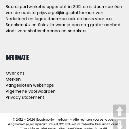
Boardsportwinkel is opgericht in 2012 en is daarmee één
van de oudste prijsvergelijkingsplatformen van
Nederland en legde daarmee ook de basis voor o.a.
Sneakers4u
en
Solezilla
waar je een nog groter aanbod
vindt voor skateschoenen en sneakers.
INFORMATIE
Over ons
Merken
Aangesloten webshops
Algemene voorwaarden
Privacy statement
© 2012 -
2026
Boadsportwinkel.com - Alle rechten voorbehouden.
Alle genoemde prijzen zijn in Euro inclusief BTW, exclusief verzendkosten, tenzij anders vermeld.
Tussentijdse veranderingen van prijzen, levertijden en -kosten zijn mogelijk.