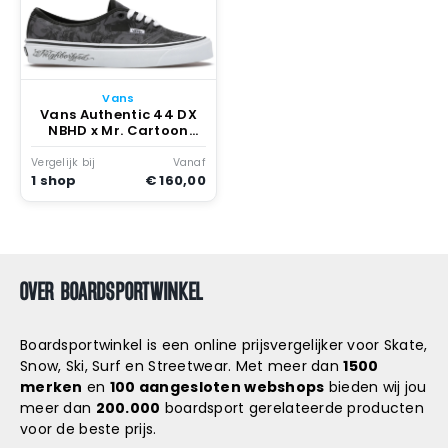
Vans
Vans Authentic 44 DX
NBHD x Mr. Cartoon
Uncle Toons Mart
Vergelijk bij
Vanaf
1 shop
€ 160,00
OVER BOARDSPORTWINKEL
Boardsportwinkel is een online prijsvergelijker voor Skate,
Snow, Ski, Surf en Streetwear. Met meer dan
1500
merken
en
100 aangesloten webshops
bieden wij jou
meer dan
200.000
boardsport gerelateerde producten
voor de beste prijs.