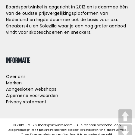
Boardsportwinkel is opgericht in 2012 en is daarmee één
van de oudste prijsvergelijkingsplatformen van
Nederland en legde daarmee ook de basis voor o.a.
Sneakers4u
en
Solezilla
waar je een nog groter aanbod
vindt voor skateschoenen en sneakers.
INFORMATIE
Over ons
Merken
Aangesloten webshops
Algemene voorwaarden
Privacy statement
© 2012 -
2026
Boadsportwinkel.com - Alle rechten voorbehouden.
Alle genoemde prijzen zijn in Euro inclusief BTW, exclusief verzendkosten, tenzij anders vermeld.
Tussentijdse veranderingen van prijzen, levertijden en -kosten zijn mogelijk.