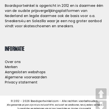
Boardsportwinkel is opgericht in 2012 en is daarmee één
van de oudste prijsvergelijkingsplatformen van
Nederland en legde daarmee ook de basis voor o.a.
Sneakers4u
en
Solezilla
waar je een nog groter aanbod
vindt voor skateschoenen en sneakers.
INFORMATIE
Over ons
Merken
Aangesloten webshops
Algemene voorwaarden
Privacy statement
© 2012 -
2026
Boadsportwinkel.com - Alle rechten voorbehouden.
Alle genoemde prijzen zijn in Euro inclusief BTW, exclusief verzendkosten, tenzij anders vermeld.
Tussentijdse veranderingen van prijzen, levertijden en -kosten zijn mogelijk.