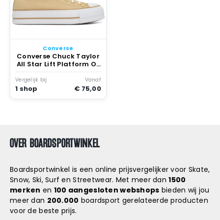
Converse
Converse Chuck Taylor
All Star Lift Platform Ox
Herringbone Stripe
Sunflower Utility
Vergelijk bij
Vanaf
Sunflower/trek Tan
1 shop
€ 75,00
OVER BOARDSPORTWINKEL
Boardsportwinkel is een online prijsvergelijker voor Skate,
Snow, Ski, Surf en Streetwear. Met meer dan
1500
merken
en
100 aangesloten webshops
bieden wij jou
meer dan
200.000
boardsport gerelateerde producten
voor de beste prijs.