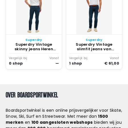
Superdry
Superdry
Superdry Vintage
Superdry Vintage
skinny jeans Heren
slimfit jeans van
Jeans Vanderbilt Ink
biologisch katoen
Worn
Heren Jeans Vanderbilt
Vergelijk bij
Vanaf
Vergelijk bij
Vanaf
Ink Worn
0 shop
—
1 shop
€ 61,00
OVER BOARDSPORTWINKEL
Boardsportwinkel is een online prijsvergelijker voor Skate,
Snow, Ski, Surf en Streetwear. Met meer dan
1500
merken
en
100 aangesloten webshops
bieden wij jou