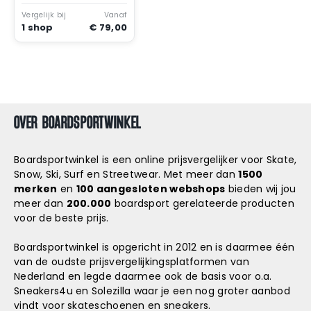
Snowboard
Awareness Blauw
accessoires
Vergelijk bij
Vanaf
1 shop
€ 79,00
OVER BOARDSPORTWINKEL
Boardsportwinkel is een online prijsvergelijker voor Skate,
Snow, Ski, Surf en Streetwear. Met meer dan
1500
merken
en
100 aangesloten webshops
bieden wij jou
meer dan
200.000
boardsport gerelateerde producten
voor de beste prijs.
Boardsportwinkel is opgericht in 2012 en is daarmee één
van de oudste prijsvergelijkingsplatformen van
Nederland en legde daarmee ook de basis voor o.a.
Sneakers4u
en
Solezilla
waar je een nog groter aanbod
vindt voor skateschoenen en sneakers.