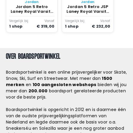
Snowboard
Jordan
Jordan
accessoires
Jordan 5 Retro
Jordan 5 Retro JSP
Laney Royal Varsity
Laney Royal Varsity
Royal/varsity
Royal/varsity
Maize-light
Maize-light
Vergelijk bij
Vanaf
Vergelijk bij
Vanaf
Charcoal
Charcoal
1 shop
€ 319,00
1 shop
€ 232,00
OVER BOARDSPORTWINKEL
Boardsportwinkel is een online prijsvergelijker voor Skate,
Snow, Ski, Surf en Streetwear. Met meer dan
1500
merken
en
100 aangesloten webshops
bieden wij jou
meer dan
200.000
boardsport gerelateerde producten
voor de beste prijs.
Boardsportwinkel is opgericht in 2012 en is daarmee één
van de oudste prijsvergelijkingsplatformen van
Nederland en legde daarmee ook de basis voor o.a.
Sneakers4u
en
Solezilla
waar je een nog groter aanbod