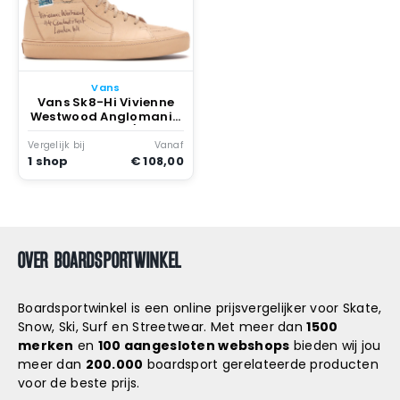
Vans
Vans Sk8-Hi Vivienne
Westwood Anglomania
Postcard Letter/veggie
Tan
Vergelijk bij
Vanaf
1 shop
€ 108,00
OVER BOARDSPORTWINKEL
Boardsportwinkel is een online prijsvergelijker voor Skate,
Snow, Ski, Surf en Streetwear. Met meer dan
1500
merken
en
100 aangesloten webshops
bieden wij jou
meer dan
200.000
boardsport gerelateerde producten
voor de beste prijs.