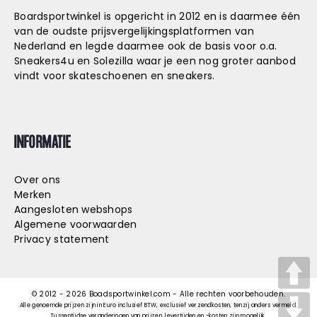
Boardsportwinkel is opgericht in 2012 en is daarmee één
van de oudste prijsvergelijkingsplatformen van
Nederland en legde daarmee ook de basis voor o.a.
Sneakers4u
en
Solezilla
waar je een nog groter aanbod
vindt voor skateschoenen en sneakers.
INFORMATIE
Over ons
Merken
Aangesloten webshops
Algemene voorwaarden
Privacy statement
© 2012 -
2026
Boadsportwinkel.com - Alle rechten voorbehouden.
Alle genoemde prijzen zijn in Euro inclusief BTW, exclusief verzendkosten, tenzij anders vermeld.
Tussentijdse veranderingen van prijzen, levertijden en -kosten zijn mogelijk.