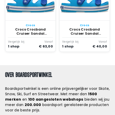
Crocs
Crocs
Crocs Crocband
Crocs Crocband
Cruiser Sandal
Cruiser Sandal
Venetian Bolt Blauw
Venetian Bolt Blauw
Vergelijk bij
Vanaf
Vergelijk bij
Vanaf
1 shop
€ 63,00
1 shop
€ 40,00
OVER BOARDSPORTWINKEL
Boardsportwinkel is een online prijsvergelijker voor Skate,
Snow, Ski, Surf en Streetwear. Met meer dan
1500
merken
en
100 aangesloten webshops
bieden wij jou
meer dan
200.000
boardsport gerelateerde producten
voor de beste prijs.