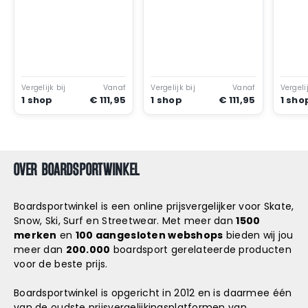
Snowboard
accessoires
Vergelijk bij
Vanaf
Vergelijk bij
Vanaf
Vergelij
1 shop
€ 111,95
1 shop
€ 111,95
1 sho
OVER BOARDSPORTWINKEL
Boardsportwinkel is een online prijsvergelijker voor Skate,
Snow, Ski, Surf en Streetwear. Met meer dan
1500
merken
en
100 aangesloten webshops
bieden wij jou
meer dan
200.000
boardsport gerelateerde producten
voor de beste prijs.
Boardsportwinkel is opgericht in 2012 en is daarmee één
van de oudste prijsvergelijkingsplatformen van