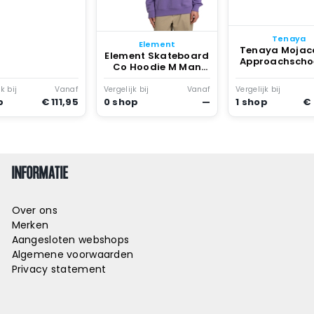
Tenaya
Element
Tenaya Mojac
Element Skateboard
Approachscho
Co Hoodie M Man
Veronica
Veronica
k bij
Vanaf
Vergelijk bij
Vanaf
Vergelijk bij
p
€ 111,95
0 shop
—
1 shop
€
INFORMATIE
Over ons
Merken
Aangesloten webshops
Algemene voorwaarden
Privacy statement