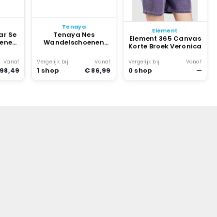
Tenaya
Element
ar Se
Tenaya Nes
Element 365 Canvas
enen
Wandelschoenen
Korte Broek Veronica
Veronica
Vanaf
Vergelijk bij
Vanaf
Vergelijk bij
Vanaf
 98,49
1 shop
€ 86,99
0 shop
—